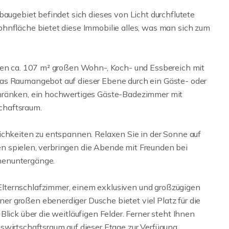
baugebiet befindet sich dieses von Licht durchflutete
hnfläche bietet diese Immobilie alles, was man sich zum
eten ca. 107 m² großen Wohn-, Koch- und Essbereich mit
as Raumangebot auf dieser Ebene durch ein Gäste- oder
chränken, ein hochwertiges Gäste-Badezimmer mit
chaftsraum.
ichkeiten zu entspannen. Relaxen Sie in der Sonne auf
rten spielen, verbringen die Abende mit Freunden bei
nenuntergänge.
lternschlafzimmer, einem exklusiven und großzügigen
r großen ebenerdiger Dusche bietet viel Platz für die
lick über die weitläufigen Felder. Ferner steht Ihnen
swirtschaftsraum auf dieser Etage zur Verfügung.