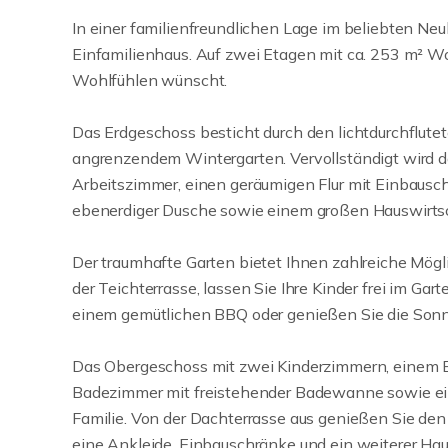
In einer familienfreundlichen Lage im beliebten Neu
Einfamilienhaus. Auf zwei Etagen mit ca. 253 m² Wo
Wohlfühlen wünscht.
Das Erdgeschoss besticht durch den lichtdurchflut
angrenzendem Wintergarten. Vervollständigt wird d
Arbeitszimmer, einen geräumigen Flur mit Einbaus
ebenerdiger Dusche sowie einem großen Hauswirts
Der traumhafte Garten bietet Ihnen zahlreiche Mögl
der Teichterrasse, lassen Sie Ihre Kinder frei im Ga
einem gemütlichen BBQ oder genießen Sie die Son
Das Obergeschoss mit zwei Kinderzimmern, einem E
Badezimmer mit freistehender Badewanne sowie eine
Familie. Von der Dachterrasse aus genießen Sie den B
eine Ankleide, Einbauschränke und ein weiterer Hau