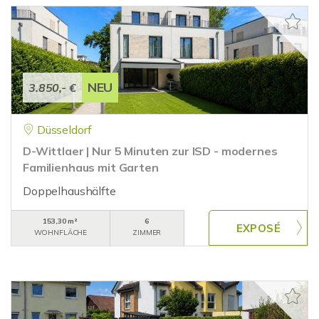
NEU
3.850,- €
Düsseldorf
D-Wittlaer | Nur 5 Minuten zur ISD - modernes
Familienhaus mit Garten
Doppelhaushälfte
153,30 m²
6
WOHNFLÄCHE
ZIMMER