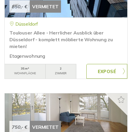
850,- €
VERMIETET
Düsseldorf
Toulouser Allee - Herrlicher Ausblick über
Düsseldorf - komplett möblierte Wohnung zu
mieten!
Etagenwohnung
35 m²
2
WOHNFLÄCHE
ZIMMER
750,- €
VERMIETET