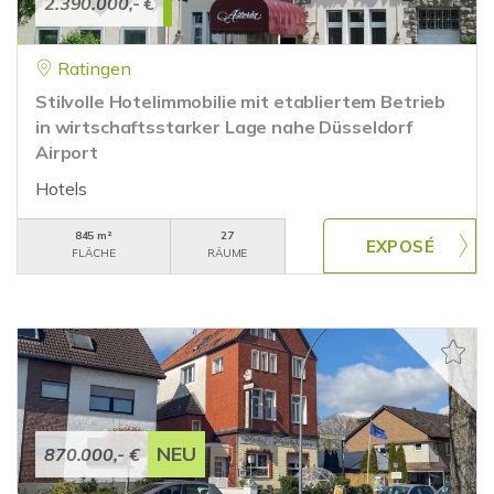
2.390.000,- €
Ratingen
Stilvolle Hotelimmobilie mit etabliertem Betrieb
in wirtschaftsstarker Lage nahe Düsseldorf
Airport
Hotels
845 m²
27
FLÄCHE
RÄUME
NEU
870.000,- €