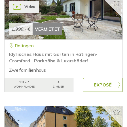
Video
1.990,- €
VERMIETET
Ratingen
Idyllisches Haus mit Garten in Ratingen-
Cromford - Parknähe & Luxusbäder!
Zweifamilienhaus
131 m²
4
WOHNFLÄCHE
ZIMMER