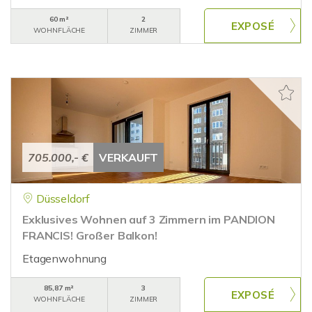
60 m²
2
WOHNFLÄCHE
ZIMMER
705.000,- €
VERKAUFT
Düsseldorf
Exklusives Wohnen auf 3 Zimmern im PANDION
FRANCIS! Großer Balkon!
Etagenwohnung
85,87 m²
3
WOHNFLÄCHE
ZIMMER