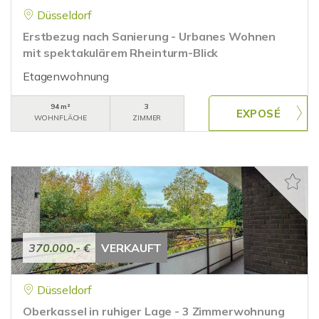
Düsseldorf
Erstbezug nach Sanierung - Urbanes Wohnen
mit spektakulärem Rheinturm-Blick
Etagenwohnung
94 m²
3
WOHNFLÄCHE
ZIMMER
370.000,- €
VERKAUFT
Düsseldorf
Oberkassel in ruhiger Lage - 3 Zimmerwohnung