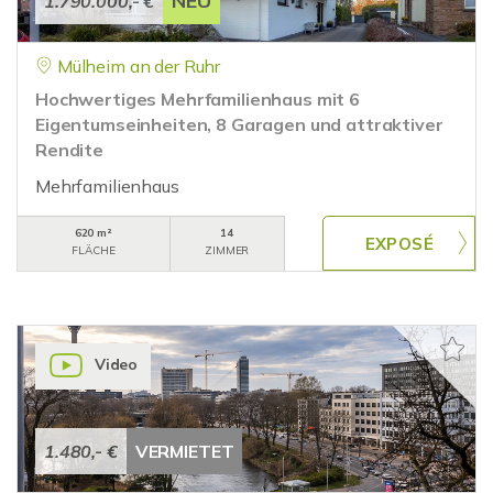
NEU
1.790.000,- €
Mülheim an der Ruhr
Hochwertiges Mehrfamilienhaus mit 6
Eigentumseinheiten, 8 Garagen und attraktiver
Rendite
Mehrfamilienhaus
620 m²
14
FLÄCHE
ZIMMER
Video
1.480,- €
VERMIETET