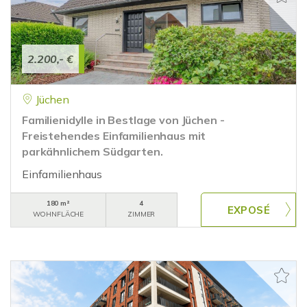
2.200,- €
Jüchen
Familienidylle in Bestlage von Jüchen -
Freistehendes Einfamilienhaus mit
parkähnlichem Südgarten.
Einfamilienhaus
180 m²
4
WOHNFLÄCHE
ZIMMER