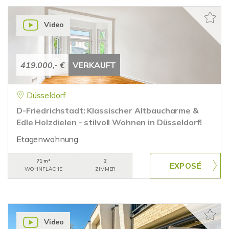
Video
419.000,- €
VERKAUFT
Düsseldorf
D-Friedrichstadt: Klassischer Altbaucharme &
Edle Holzdielen - stilvoll Wohnen in Düsseldorf!
Etagenwohnung
71 m²
2
WOHNFLÄCHE
ZIMMER
Video