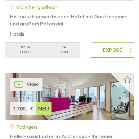
Mönchengladbach
Historisch gewachsenes Hotel mit Gastronomie
und großem Potenzial
Hotels
975 m²
14
FLÄCHE
RÄUME
Video
NEU
1.700,- €
Ratingen
Helle Praxisfläche im Ärztehaus - Ihr neuer