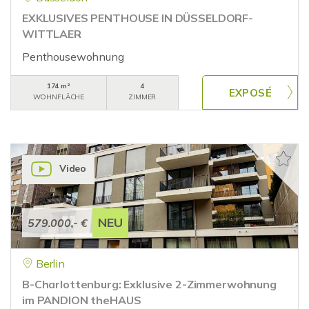
EXKLUSIVES PENTHOUSE IN DÜSSELDORF-
WITTLAER
Penthousewohnung
174 m²
4
WOHNFLÄCHE
ZIMMER
Video
NEU
579.000,- €
Berlin
B-Charlottenburg: Exklusive 2-Zimmerwohnung
im PANDION theHAUS