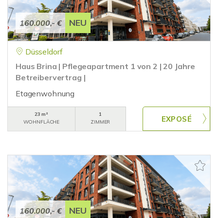
NEU
160.000,- €
Düsseldorf
Haus Brina | Pflegeapartment 1 von 2 | 20 Jahre
Betreibervertrag |
Etagenwohnung
23 m²
1
WOHNFLÄCHE
ZIMMER
NEU
160.000,- €