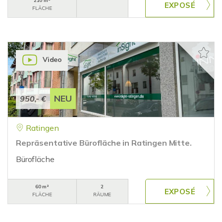
210 m²
FLÄCHE
Video
NEU
950,- €
Ratingen
Repräsentative Bürofläche in Ratingen Mitte.
Bürofläche
60 m²
2
FLÄCHE
RÄUME