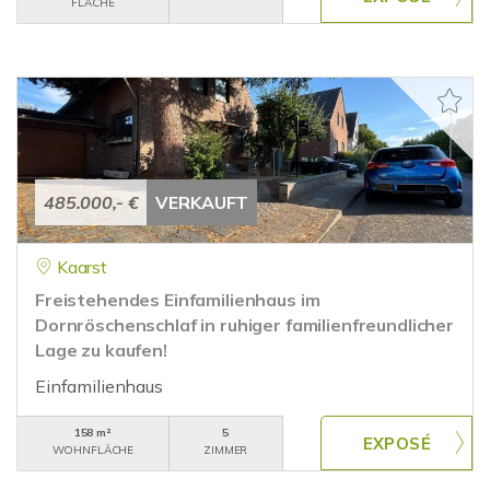
FLÄCHE
485.000,- €
VERKAUFT
Kaarst
Freistehendes Einfamilienhaus im
Dornröschenschlaf in ruhiger familienfreundlicher
Lage zu kaufen!
Einfamilienhaus
158 m²
5
WOHNFLÄCHE
ZIMMER