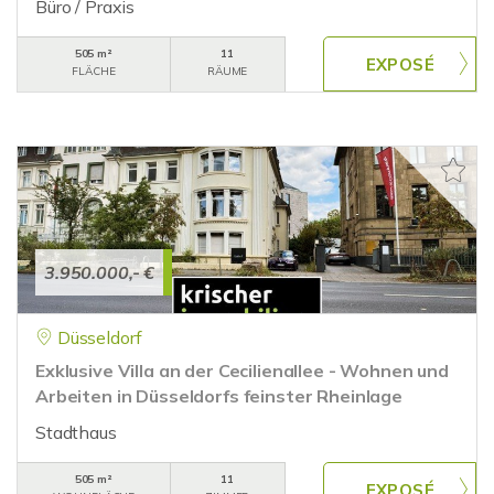
Büro / Praxis
505 m²
11
FLÄCHE
RÄUME
3.950.000,- €
Düsseldorf
Exklusive Villa an der Cecilienallee - Wohnen und
Arbeiten in Düsseldorfs feinster Rheinlage
Stadthaus
505 m²
11