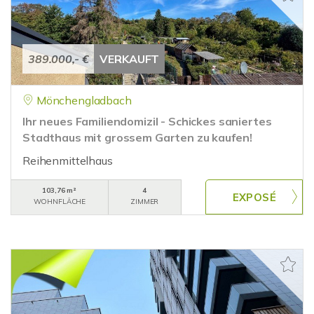
389.000,- €
VERKAUFT
Mönchengladbach
Ihr neues Familiendomizil - Schickes saniertes
Stadthaus mit grossem Garten zu kaufen!
Reihenmittelhaus
103,76 m²
4
WOHNFLÄCHE
ZIMMER