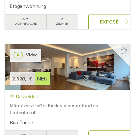
Etagenwohnung
55 m²
2
WOHNFLÄCHE
ZIMMER
Video
NEU
2.520,- €
Düsseldorf
Münsterstraße: Exklusiv ausgebautes
Ladenlokal!
Bürofläche