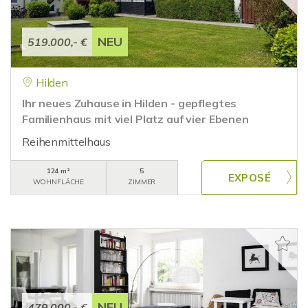
NEU
519.000,- €
Hilden
Ihr neues Zuhause in Hilden - gepflegtes
Familienhaus mit viel Platz auf vier Ebenen
Reihenmittelhaus
124 m²
5
WOHNFLÄCHE
ZIMMER
NEU
479.000,- €