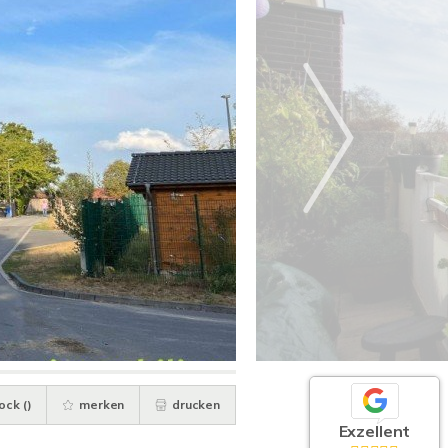
ock (
)
merken
drucken
Exzellent