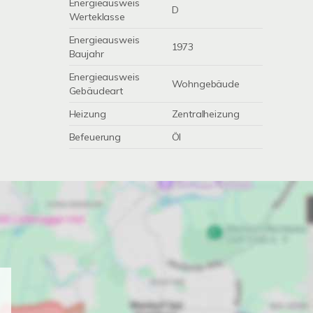
Energieausweis
D
Werteklasse
Energieausweis
1973
Baujahr
Energieausweis
Wohngebäude
Gebäudeart
Heizung
Zentralheizung
Befeuerung
Öl