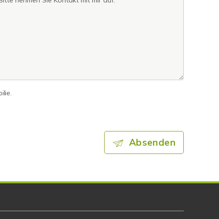
lie.
Absenden