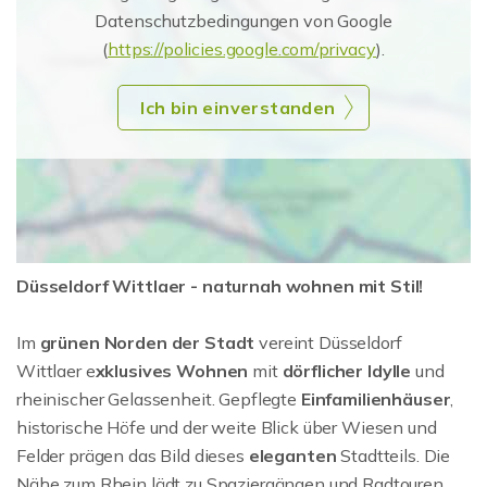
Datenschutzbedingungen von Google
(
https://policies.google.com/privacy
).
Ich bin einverstanden
Düsseldorf Wittlaer - naturnah wohnen mit Stil!
Im
grünen Norden der Stadt
vereint Düsseldorf
Wittlaer e
xklusives Wohnen
mit
dörflicher Idylle
und
rheinischer Gelassenheit. Gepflegte
Einfamilienhäuser
,
historische Höfe und der weite Blick über Wiesen und
Felder prägen das Bild dieses
eleganten
Stadtteils. Die
Nähe zum Rhein lädt zu Spaziergängen und Radtouren