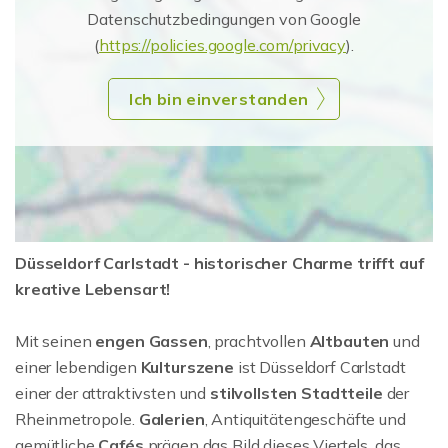
Datenschutzbedingungen von Google
(
https://policies.google.com/privacy
).
Ich bin einverstanden
Düsseldorf Carlstadt - historischer Charme trifft auf
kreative Lebensart!
Mit seinen
engen Gassen
, prachtvollen
Altbauten
und
einer lebendigen
Kulturszene
ist Düsseldorf Carlstadt
einer der attraktivsten und
stilvollsten Stadtteile
der
Rheinmetropole.
Galerien
, Antiquitätengeschäfte und
gemütliche
Cafés
prägen das Bild dieses Viertels, das