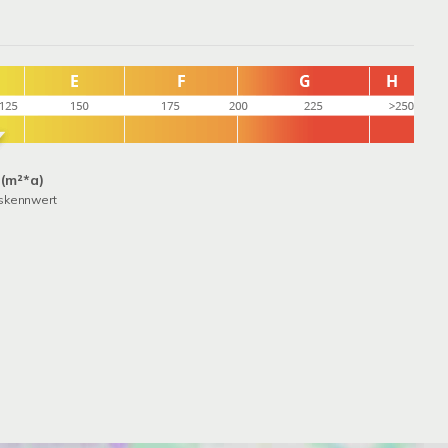
 (m²*a)
skennwert