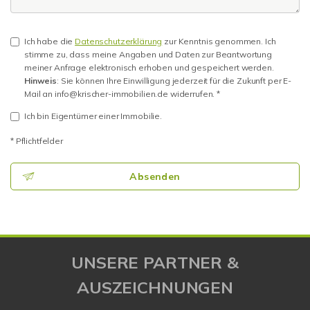
Ich habe die
Datenschutzerklärung
zur Kenntnis genommen. Ich
stimme zu, dass meine Angaben und Daten zur Beantwortung
meiner Anfrage elektronisch erhoben und gespeichert werden.
Hinweis
: Sie können Ihre Einwilligung jederzeit für die Zukunft per E-
Mail an info@krischer-immobilien.de widerrufen. *
Ich bin Eigentümer einer Immobilie.
* Pflichtfelder
Absenden
UNSERE PARTNER &
AUSZEICHNUNGEN