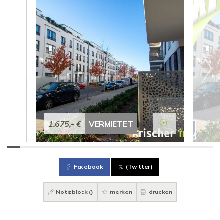
1.675,- €
VERMIETET
Facebook
(Twitter)
Notizblock (
)
merken
drucken