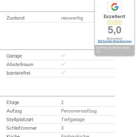
Exzellent
Zustand
neuwertig
5,0
Basierend auf
102 Google-Bewertungen
Echtheit von Bewertungen
Garage
Abstellraum
barrierefrei
Etage
2
Aufzug
Personenaufzug
Stellplatzart
Tiefgarage
Schlafzimmer
3
Küche
Einbauküche