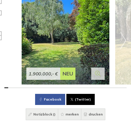
NEU
1.900.000,- €
Facebook
(Twitter)
Notizblock (
)
merken
drucken