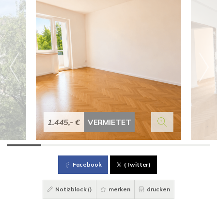
1.445,- €
VERMIETET
Facebook
(Twitter)
Notizblock (
)
merken
drucken