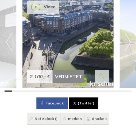
Video
2.100,- €
VERMIETET
Facebook
(Twitter)
Notizblock (
)
merken
drucken