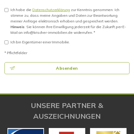
Ich habe die
Datenschutzerklärung
zur Kenntnis genommen. Ich
stimme zu, dass meine Angaben und Daten zur Beantwortung
meiner Anfrage elektronisch erhoben und gespeichert werden.
Hinweis
: Sie können Ihre Einwilligung jederzeit für die Zukunft per E-
Mail an info@krischer-immobilien.de widerrufen. *
Ich bin Eigentümer einer Immobilie.
* Pflichtfelder
Absenden
UNSERE PARTNER &
AUSZEICHNUNGEN