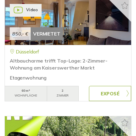
Video
850,- €
VERMIETET
Düsseldorf
Altbaucharme trifft Top-Lage: 2-Zimmer-
Wohnung am Kaiserswerther Markt
Etagenwohnung
60 m²
2
WOHNFLÄCHE
ZIMMER