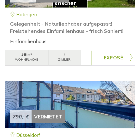
Ratingen
Gelegenheit - Naturliebhaber aufgepasst!
Freistehendes Einfamilienhaus - frisch Saniert!
Einfamilienhaus
148 m²
4
WOHNFLÄCHE
ZIMMER
790,- €
VERMIETET
Düsseldorf