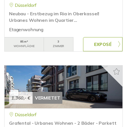
Düsseldorf
Neubau - Erstbezug im Ria in Oberkassel!
Urbanes Wohnen im Quartier...
Etagenwohnung
85 m²
3
WOHNFLÄCHE
ZIMMER
1.360,- €
VERMIETET
Düsseldorf
Grafental - Urbanes Wohnen - 2 Bäder - Parkett