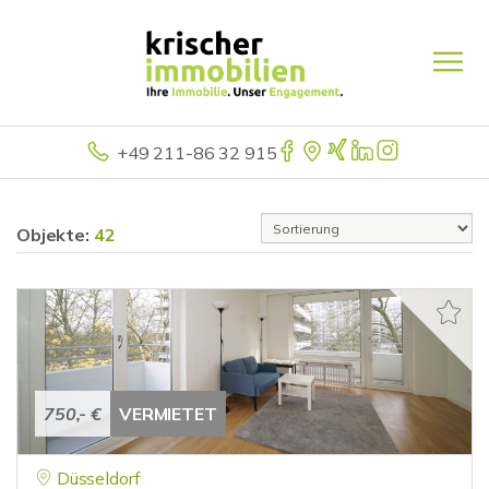
+49 211-86 32 915
Objekte:
42
750,- €
VERMIETET
Düsseldorf