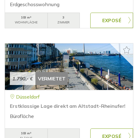
Erdgeschosswohnung
103 m²
3
WOHNFLÄCHE
ZIMMER
1.790,- €
VERMIETET
Düsseldorf
Erstklassige Lage direkt am Altstadt-Rheinufer!
Bürofläche
103 m²