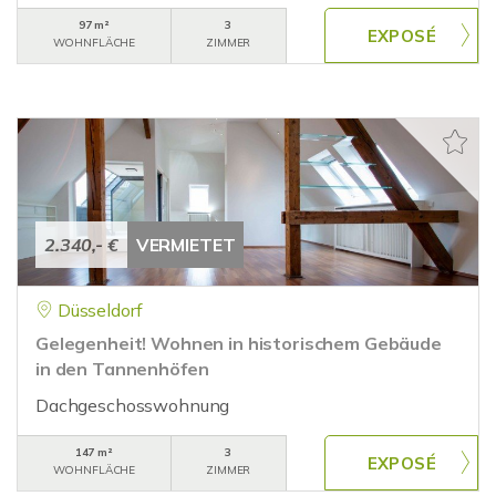
97 m²
3
WOHNFLÄCHE
ZIMMER
2.340,- €
VERMIETET
Düsseldorf
Gelegenheit! Wohnen in historischem Gebäude
in den Tannenhöfen
Dachgeschosswohnung
147 m²
3
WOHNFLÄCHE
ZIMMER