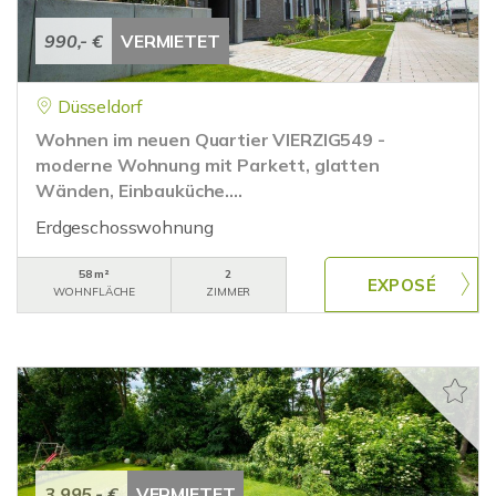
990,- €
VERMIETET
Düsseldorf
Wohnen im neuen Quartier VIERZIG549 -
moderne Wohnung mit Parkett, glatten
Wänden, Einbauküche....
Erdgeschosswohnung
58 m²
2
WOHNFLÄCHE
ZIMMER
3.995,- €
VERMIETET