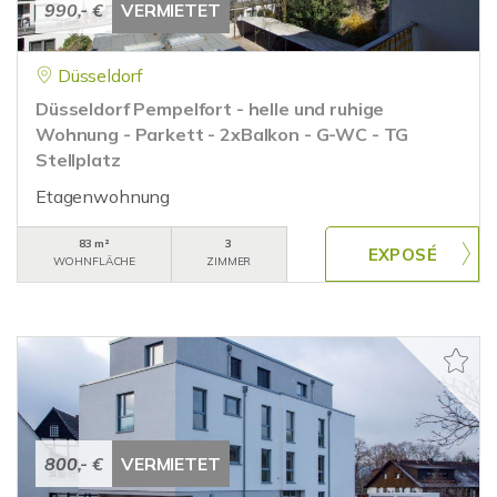
990,- €
VERMIETET
Düsseldorf
Düsseldorf Pempelfort - helle und ruhige
Wohnung - Parkett - 2xBalkon - G-WC - TG
Stellplatz
Etagenwohnung
83 m²
3
WOHNFLÄCHE
ZIMMER
800,- €
VERMIETET