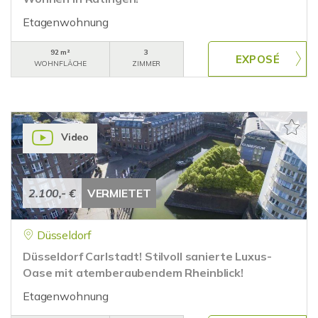
Etagenwohnung
92 m²
3
WOHNFLÄCHE
ZIMMER
Video
2.100,- €
VERMIETET
Düsseldorf
Düsseldorf Carlstadt! Stilvoll sanierte Luxus-
Oase mit atemberaubendem Rheinblick!
Etagenwohnung