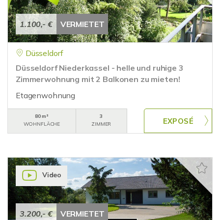
1.100,- €
VERMIETET
Düsseldorf
Düsseldorf Niederkassel - helle und ruhige 3
Zimmerwohnung mit 2 Balkonen zu mieten!
Etagenwohnung
80 m²
3
WOHNFLÄCHE
ZIMMER
Video
3.200,- €
VERMIETET