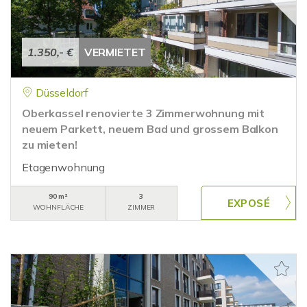
1.350,- €
VERMIETET
Düsseldorf
Oberkassel renovierte 3 Zimmerwohnung mit
neuem Parkett, neuem Bad und grossem Balkon
zu mieten!
Etagenwohnung
90 m²
3
WOHNFLÄCHE
ZIMMER