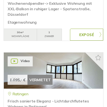
Wochenendpendler-> Exklusive Wohnung mit
XXL-Balkon in ruhiger Lager - Spatenstraße,
Düsseldorf
Etagenwohnung
30 m²
1
WOHNFLÄCHE
ZIMMER
Video
1.095,- €
VERMIETET
Ratingen
Frisch sanierte Eleganz - Lichtdurchflutetes
Wohnen in Ratingen!