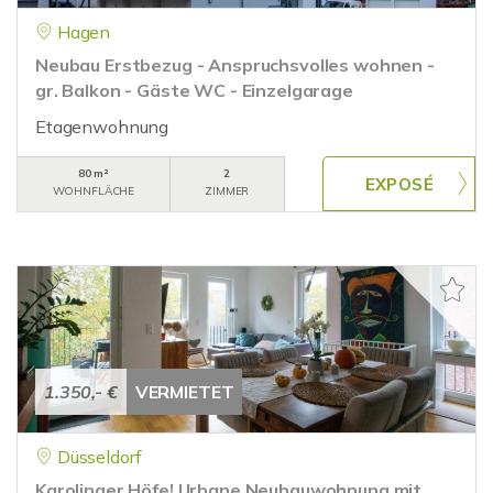
Hagen
Neubau Erstbezug - Anspruchsvolles wohnen -
gr. Balkon - Gäste WC - Einzelgarage
Etagenwohnung
80 m²
2
WOHNFLÄCHE
ZIMMER
1.350,- €
VERMIETET
Düsseldorf
Karolinger Höfe! Urbane Neubauwohnung mit