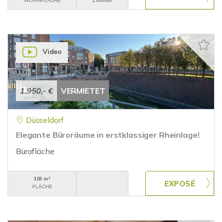
WOHNFLÄCHE
ZIMMER
Video
1.950,- €
VERMIETET
Düsseldorf
Elegante Büroräume in erstklassiger Rheinlage!
Bürofläche
103 m²
FLÄCHE