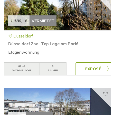
1.180,- €
VERMIETET
Düsseldorf
Düsseldorf Zoo -Top Lage am Park!
Etagenwohnung
86 m²
3
WOHNFLÄCHE
ZIMMER