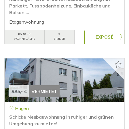
Parkett, Fussbodenheizung, Einbauküche und
Balkon....
Etagenwohnung
85,40 m²
3
WOHNFLÄCHE
ZIMMER
995,- €
VERMIETET
Hagen
Schicke Neubauwohnung in ruhiger und grünen
Umgebung zu mieten!