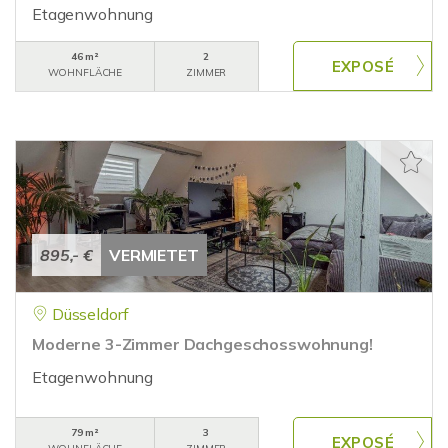
Etagenwohnung
46 m²
2
WOHNFLÄCHE
ZIMMER
895,- €
VERMIETET
Düsseldorf
Moderne 3-Zimmer Dachgeschosswohnung!
Etagenwohnung
79 m²
3