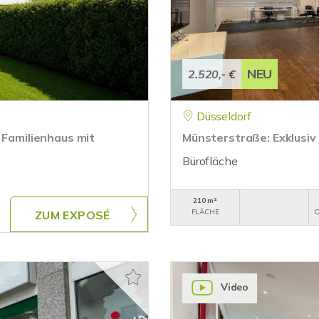
NEU
2.520,- €
Düsseldorf
 Familienhaus mit
Münsterstraße: Exklusiv
Bürofläche
210 m²
FLÄCHE
O
ZUM EXPOSÉ
Video