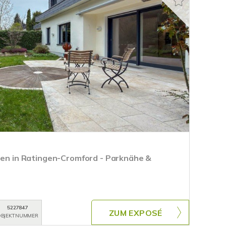
rten in Ratingen-Cromford - Parknähe &
5227847
ZUM EXPOSÉ
BJEKTNUMMER