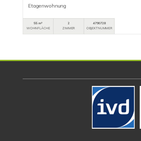
Etagenwohnung
55 m²
2
4790728
WOHNFLÄCHE
ZIMMER
OBJEKTNUMMER