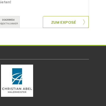
ieten!
164208654
ZUM EXPOSÉ
BJEKTNUMMER