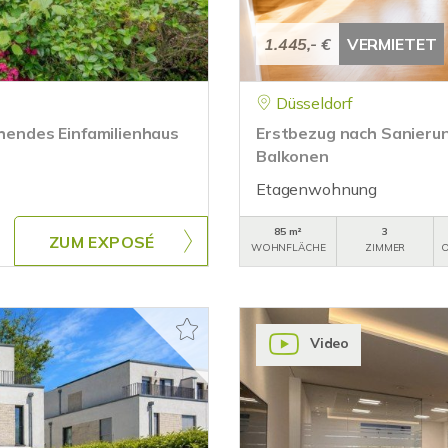
1.445,- €
VERMIETET
Düsseldorf
ehendes Einfamilienhaus
Erstbezug nach Sanierun
Balkonen
Etagenwohnung
85 m²
3
ZUM EXPOSÉ
WOHNFLÄCHE
ZIMMER
O
Video