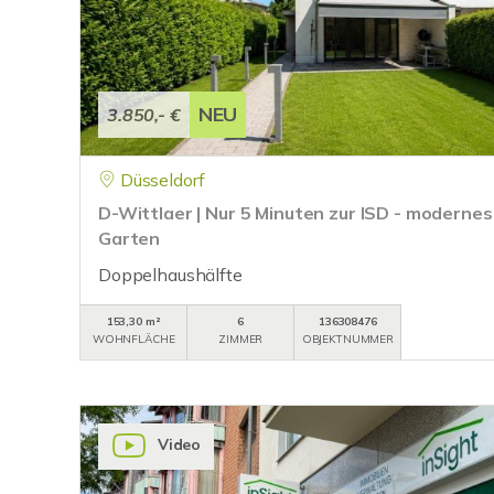
NEU
3.850,- €
Düsseldorf
D-Wittlaer | Nur 5 Minuten zur ISD - modernes
Garten
Doppelhaushälfte
153,30 m²
6
136308476
WOHNFLÄCHE
ZIMMER
OBJEKTNUMMER
Video