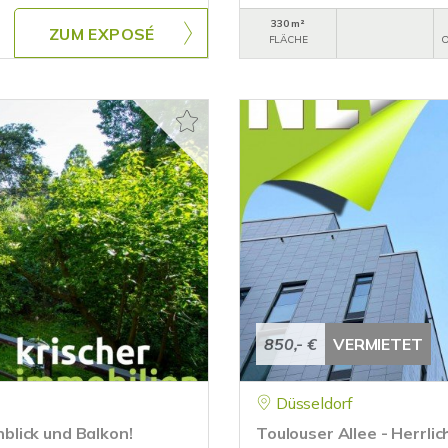
330 m²
ZUM EXPOSÉ
FLÄCHE
O
850,- €
VERMIETET
Düsseldorf
lick und Balkon!
Toulouser Allee - Herrli