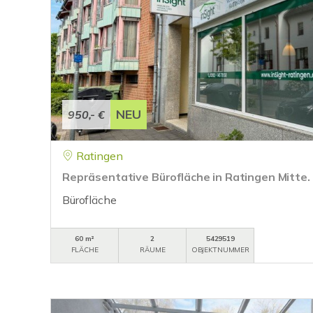
NEU
950,- €
Ratingen
Repräsentative Bürofläche in Ratingen Mitte.
Bürofläche
60 m²
2
5429519
FLÄCHE
RÄUME
OBJEKTNUMMER