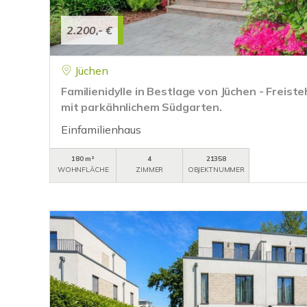
2.200,- €
Jüchen
Familienidylle in Bestlage von Jüchen - Freist
mit parkähnlichem Südgarten.
Einfamilienhaus
180 m²
4
21358
WOHNFLÄCHE
ZIMMER
OBJEKTNUMMER