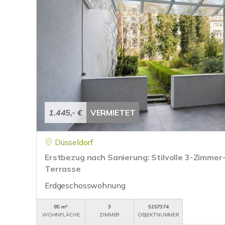
1.445,- €
VERMIETET
Düsseldorf
Erstbezug nach Sanierung: Stilvolle 3-Zimme
Terrasse
Erdgeschosswohnung
85 m²
3
5157374
WOHNFLÄCHE
ZIMMER
OBJEKTNUMMER