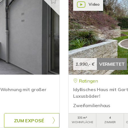
Video
1.990,- €
VERMIETET
Ratingen
r-Wohnung mit großer
Idyllisches Haus mit Ga
Luxusbäder!
Zweifamilienhaus
131 m²
4
ZUM EXPOSÉ
WOHNFLÄCHE
ZIMMER
O