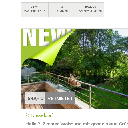
94 m²
3
4962790
WOHNFLÄCHE
ZIMMER
OBJEKTNUMMER
849,- €
VERMIETET
Düsseldorf
Helle 2-Zimmer Wohnung mit grandiosem Grünb