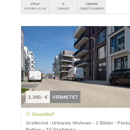
175 m²
5
2401956
WOHNFLÄCHE
ZIMMER
OBJEKTNUMMER
1.360,- €
VERMIETET
Düsseldorf
Grafental - Urbanes Wohnen - 2 Bäder - Park
Balkon - TG Stellplatz