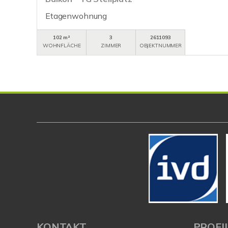
Etagenwohnung
102 m²
3
2611093
WOHNFLÄCHE
ZIMMER
OBJEKTNUMMER
KONTAKT
PROFI