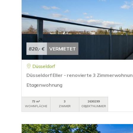
820,- €
VERMIETET
Düsseldorf
Düsseldorf Eller - renovierte 3 Zimmerwohnun
Etagenwohnung
73 m²
3
2630299
WOHNFLÄCHE
ZIMMER
OBJEKTNUMMER