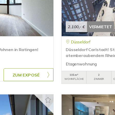
2.100,- €
VERMIETET
Düsseldorf
Wohnen in Ratingen!
Düsseldorf Carlstadt! St
atemberaubendem Rhein
Etagenwohnung
ZUM EXPOSÉ
115 m²
2
WOHNFLÄCHE
ZIMMER
O