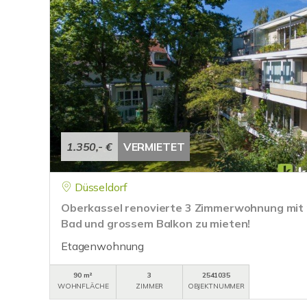
1.350,- €
VERMIETET
Düsseldorf
Oberkassel renovierte 3 Zimmerwohnung mit
Bad und grossem Balkon zu mieten!
Etagenwohnung
90 m²
3
2541035
WOHNFLÄCHE
ZIMMER
OBJEKTNUMMER