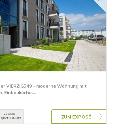
ier VIERZIG549 - moderne Wohnung mit
 Einbauküche....
2608801
ZUM EXPOSÉ
BJEKTNUMMER