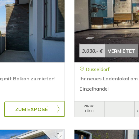
3.030,- €
VERMIETET
Düsseldorf
g mit Balkon zu mieten!
Ihr neues Ladenlokal am 
Einzelhandel
202 m²
ZUM EXPOSÉ
FLÄCHE
O