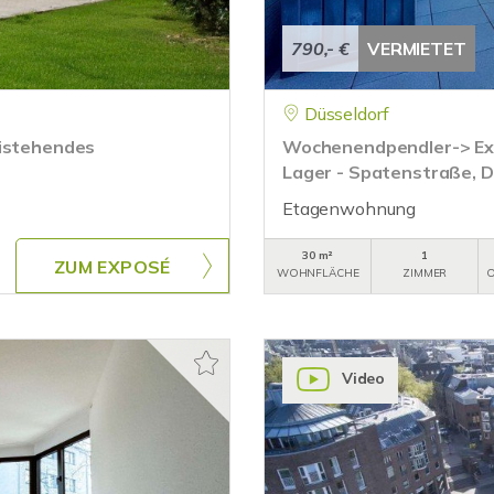
790,- €
VERMIETET
Düsseldorf
eistehendes
Wochenendpendler-> Exk
Lager - Spatenstraße, D
Etagenwohnung
30 m²
1
ZUM EXPOSÉ
WOHNFLÄCHE
ZIMMER
O
Video