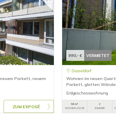
990,- €
VERMIETET
Düsseldorf
 neuem Parkett, neuem
Wohnen im neuen Quart
Parkett, glatten Wänden,
Erdgeschosswohnung
58 m²
2
ZUM EXPOSÉ
WOHNFLÄCHE
ZIMMER
O