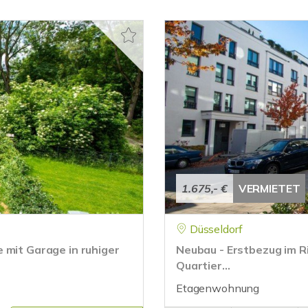
1.675,- €
VERMIETET
Düsseldorf
 mit Garage in ruhiger
Neubau - Erstbezug im R
Quartier...
Etagenwohnung