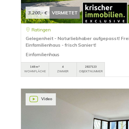
3.200,- €
VERMIETET
Ratingen
Gelegenheit - Naturliebhaber aufgepasst! Fr
Einfamilienhaus - frisch Saniert!
Einfamilienhaus
148 m²
4
2827123
WOHNFLÄCHE
ZIMMER
OBJEKTNUMMER
Video