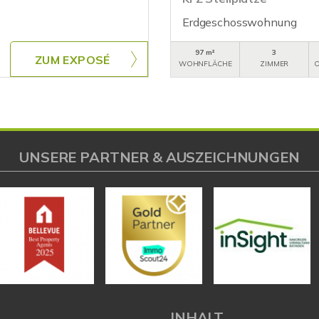
Erdgeschosswohnung
97 m²
3
ZUM EXPOSÉ
WOHNFLÄCHE
ZIMMER
O
UNSERE PARTNER & AUSZEICHNUNGEN
L
INHALT