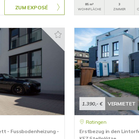
85 m²
3
ZUM EXPOSÉ
WOHNFLÄCHE
ZIMMER
O
1.390,- €
VERMIETET
Ratingen
ett - Fussbodenheizung -
Erstbezug in den Lintorf
KFZ Stellplätze