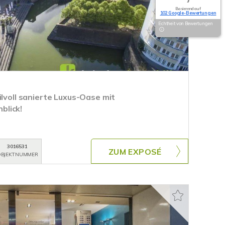
Basierend auf
102 Google-Bewertungen
Echtheit von Bewertungen
ilvoll sanierte Luxus-Oase mit
blick!
3016531
ZUM EXPOSÉ
BJEKTNUMMER