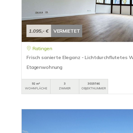
1.095,- €
VERMIETET
Ratingen
Frisch sanierte Eleganz - Lichtdurchflutetes 
Etagenwohnung
92 m²
3
3019746
WOHNFLÄCHE
ZIMMER
OBJEKTNUMMER