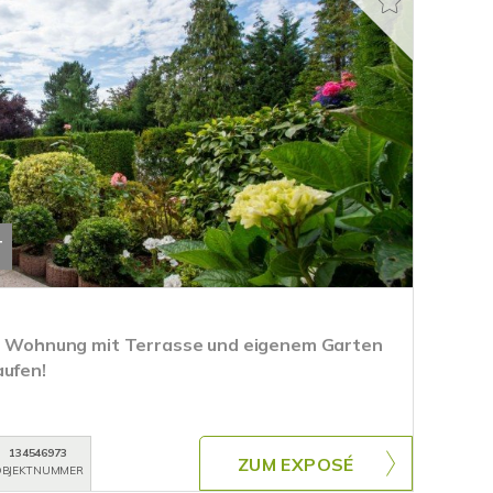
T
ge Wohnung mit Terrasse und eigenem Garten
aufen!
134546973
ZUM EXPOSÉ
BJEKTNUMMER