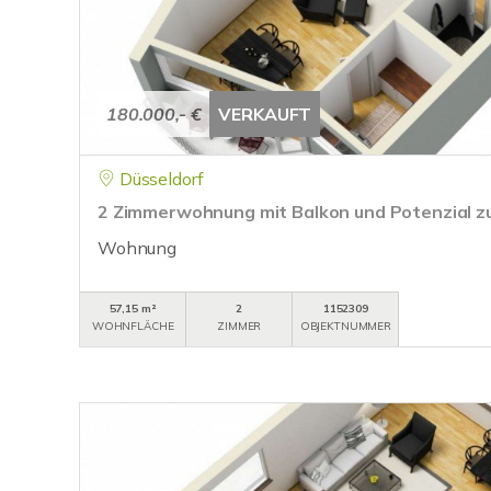
180.000,- €
VERKAUFT
Düsseldorf
2 Zimmerwohnung mit Balkon und Potenzial zu
Wohnung
57,15 m²
2
1152309
WOHNFLÄCHE
ZIMMER
OBJEKTNUMMER