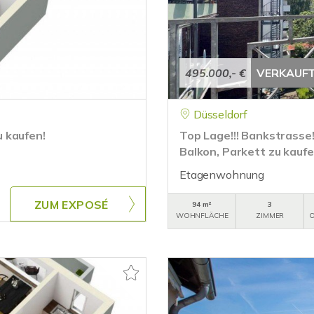
495.000,- €
VERKAUF
Düsseldorf
 kaufen!
Top Lage!!! Bankstrasse!
Balkon, Parkett zu kaufen
Etagenwohnung
ZUM EXPOSÉ
94 m²
3
WOHNFLÄCHE
ZIMMER
O