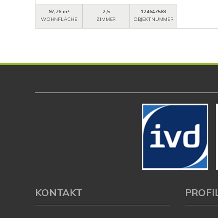
97,76 m²
2,5
124647583
WOHNFLÄCHE
ZIMMER
OBJEKTNUMMER
KONTAKT
PROFI