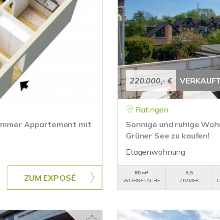
220.000,- €
VERKAUF
Ratingen
 Zimmer Appartement mit
Sonnige und ruhige Wohnu
Grüner See zu kaufen!
Etagenwohnung
80 m²
3,5
ZUM EXPOSÉ
WOHNFLÄCHE
ZIMMER
O