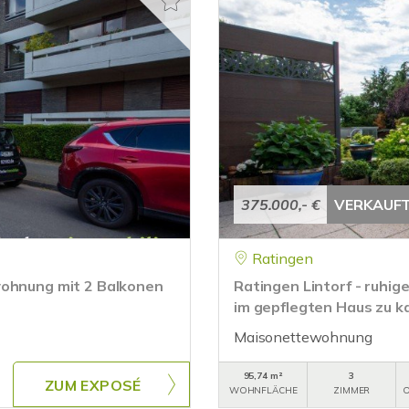
375.000,- €
VERKAUF
Ratingen
wohnung mit 2 Balkonen
Ratingen Lintorf - ruhi
im gepflegten Haus zu k
Maisonettewohnung
95,74 m²
3
ZUM EXPOSÉ
WOHNFLÄCHE
ZIMMER
O