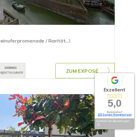
T
einuferpromenade / Rarität...!
2609661
ZUM EXPOSÉ
BJEKTNUMMER
Exzellent
5,0
Basierend auf
102 Google-Bewertungen
Echtheit von Bewertungen