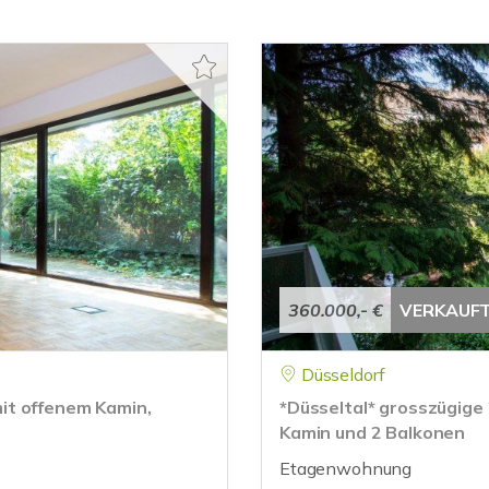
360.000,- €
VERKAUF
Düsseldorf
it offenem Kamin,
*Düsseltal* grosszügige
Kamin und 2 Balkonen
Etagenwohnung