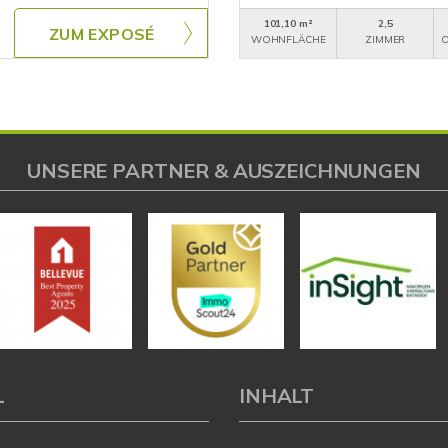
101,10 m²
2,5
ZUM EXPOSÉ
WOHNFLÄCHE
ZIMMER
O
UNSERE PARTNER & AUSZEICHNUNGEN
L
INHALT