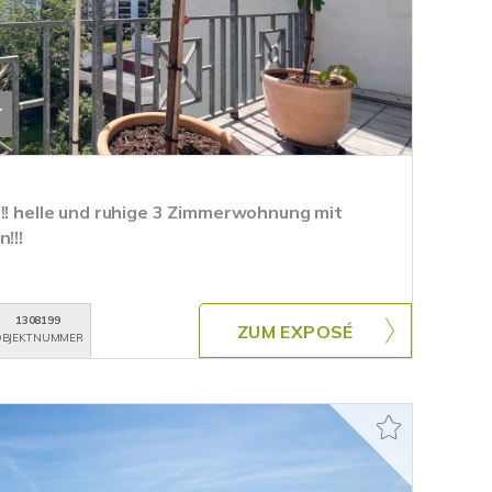
T
!! helle und ruhige 3 Zimmerwohnung mit
!!!
1308199
ZUM EXPOSÉ
BJEKTNUMMER