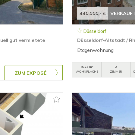
440.000,- €
VERKAUF
Düsseldorf
uell gut vermietete
Düsseldorf-Altstadt / Rh
Etagenwohnung
76,22 m²
2
WOHNFLÄCHE
ZIMMER
O
ZUM EXPOSÉ