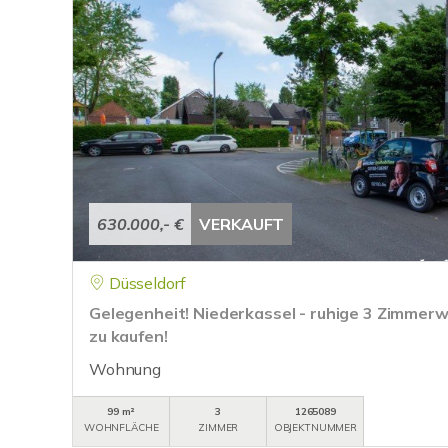
630.000,- €
VERKAUFT
Düsseldorf
Gelegenheit! Niederkassel - ruhige 3 Zimmer
zu kaufen!
Wohnung
99 m²
3
1265089
WOHNFLÄCHE
ZIMMER
OBJEKTNUMMER