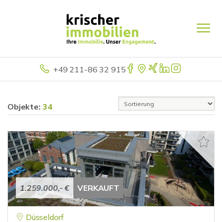
+49 211-86 32 915
Objekte:
34
1.259.000,- €
VERKAUFT
Düsseldorf