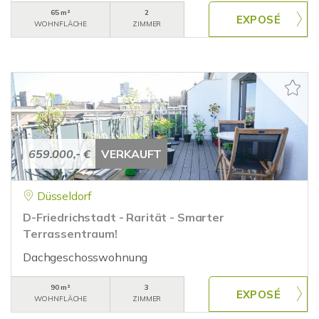
65 m²
2
WOHNFLÄCHE
ZIMMER
659.000,- €
VERKAUFT
Düsseldorf
D-Friedrichstadt - Rarität - Smarter
Terrassentraum!
Dachgeschosswohnung
90 m²
3
WOHNFLÄCHE
ZIMMER