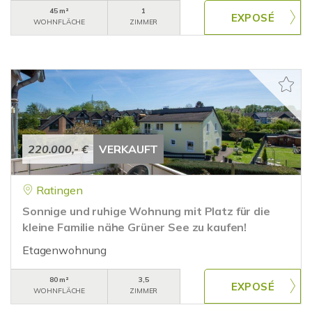
45 m²
1
WOHNFLÄCHE
ZIMMER
220.000,- €
VERKAUFT
Ratingen
Sonnige und ruhige Wohnung mit Platz für die
kleine Familie nähe Grüner See zu kaufen!
Etagenwohnung
80 m²
3,5
WOHNFLÄCHE
ZIMMER