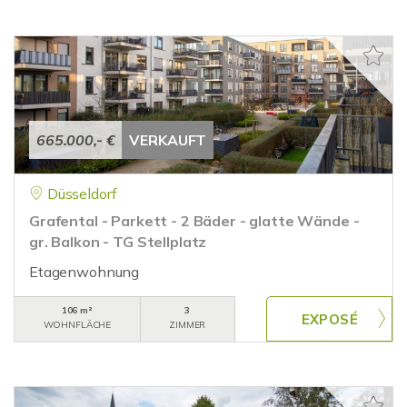
665.000,- €
VERKAUFT
Düsseldorf
Grafental - Parkett - 2 Bäder - glatte Wände -
gr. Balkon - TG Stellplatz
Etagenwohnung
106 m²
3
WOHNFLÄCHE
ZIMMER