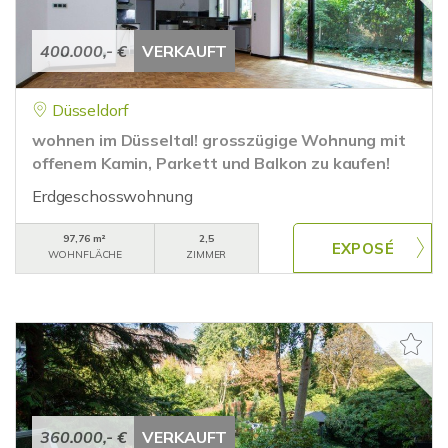
400.000,- €
VERKAUFT
Düsseldorf
wohnen im Düsseltal! grosszügige Wohnung mit
offenem Kamin, Parkett und Balkon zu kaufen!
Erdgeschosswohnung
97,76 m²
2,5
WOHNFLÄCHE
ZIMMER
360.000,- €
VERKAUFT