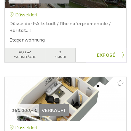
Düsseldorf
Düsseldorf-Altstadt / Rheinuferpromenade /
Rarität...!
Etagenwohnung
76,22 m²
2
WOHNFLÄCHE
ZIMMER
180.000,- €
VERKAUFT
Düsseldorf