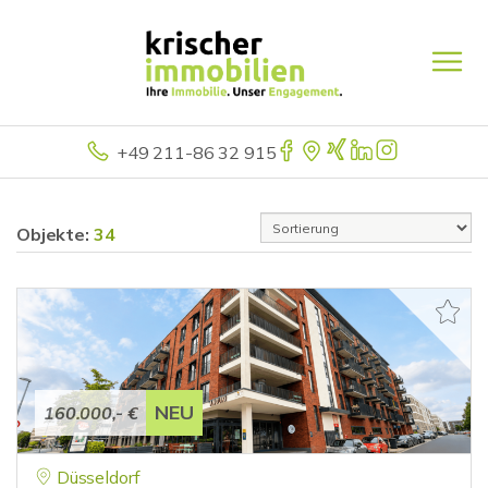
+49 211-86 32 915
Objekte:
34
NEU
160.000,- €
Düsseldorf