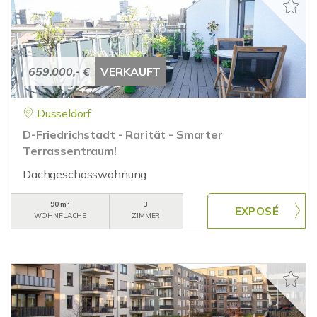
659.000,- €
VERKAUFT
Düsseldorf
D-Friedrichstadt - Rarität - Smarter
Terrassentraum!
Dachgeschosswohnung
90 m²
3
WOHNFLÄCHE
ZIMMER