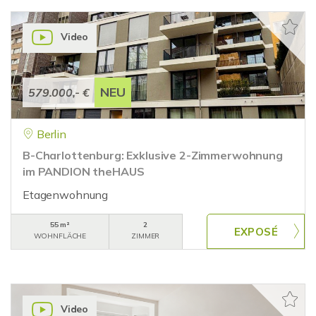
Video
NEU
579.000,- €
Berlin
B-Charlottenburg: Exklusive 2-Zimmerwohnung
im PANDION theHAUS
Etagenwohnung
55 m²
2
WOHNFLÄCHE
ZIMMER
Video