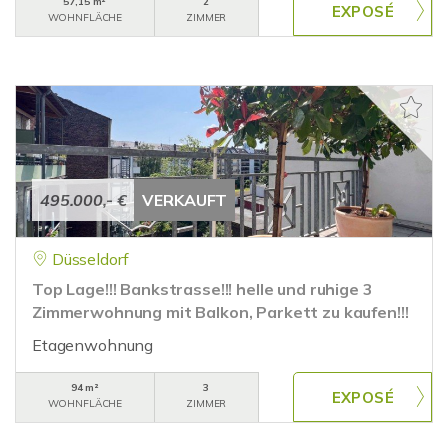
57,15 m²
2
WOHNFLÄCHE
ZIMMER
495.000,- €
VERKAUFT
Düsseldorf
Top Lage!!! Bankstrasse!!! helle und ruhige 3
Zimmerwohnung mit Balkon, Parkett zu kaufen!!!
Etagenwohnung
94 m²
3
WOHNFLÄCHE
ZIMMER