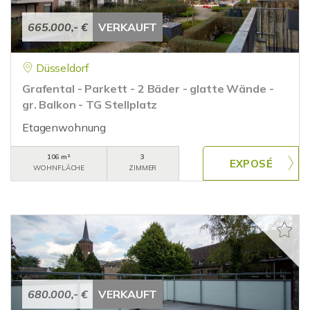
665.000,- €
VERKAUFT
Düsseldorf
Grafental - Parkett - 2 Bäder - glatte Wände -
gr. Balkon - TG Stellplatz
Etagenwohnung
106 m²
3
WOHNFLÄCHE
ZIMMER
680.000,- €
VERKAUFT