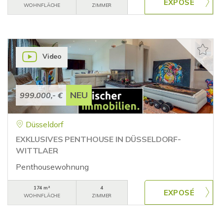
WOHNFLÄCHE
ZIMMER
Video
NEU
999.000,- €
Düsseldorf
EXKLUSIVES PENTHOUSE IN DÜSSELDORF-
WITTLAER
Penthousewohnung
174 m²
4
WOHNFLÄCHE
ZIMMER