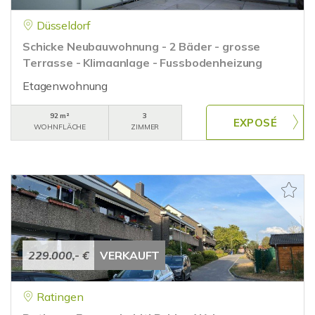
Düsseldorf
Schicke Neubauwohnung - 2 Bäder - grosse
Terrasse - Klimaanlage - Fussbodenheizung
Etagenwohnung
92 m²
3
WOHNFLÄCHE
ZIMMER
229.000,- €
VERKAUFT
Ratingen