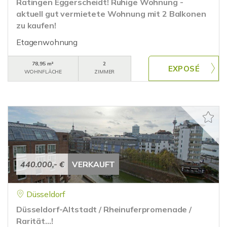
Ratingen Eggerscheidt! Ruhige Wohnung -
aktuell gut vermietete Wohnung mit 2 Balkonen
zu kaufen!
Etagenwohnung
78,95 m²
2
WOHNFLÄCHE
ZIMMER
440.000,- €
VERKAUFT
Düsseldorf
Düsseldorf-Altstadt / Rheinuferpromenade /
Rarität...!