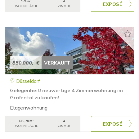
174 m²
4
WOHNFLÄCHE
ZIMMER
850.000,- €
VERKAUFT
Düsseldorf
Gelegenheit! neuwertige 4 Zimmerwohnung im
Grafental zu kaufen!
Etagenwohnung
136,70 m²
4
WOHNFLÄCHE
ZIMMER