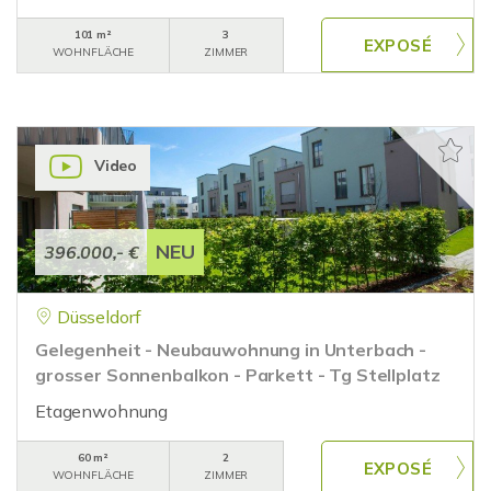
101 m²
3
WOHNFLÄCHE
ZIMMER
Video
NEU
396.000,- €
Düsseldorf
Gelegenheit - Neubauwohnung in Unterbach -
grosser Sonnenbalkon - Parkett - Tg Stellplatz
Etagenwohnung
60 m²
2
WOHNFLÄCHE
ZIMMER