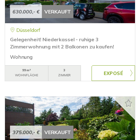
630.000,- €
VERKAUFT
Düsseldorf
Gelegenheit! Niederkassel - ruhige 3
Zimmerwohnung mit 2 Balkonen zu kaufen!
Wohnung
99 m²
3
WOHNFLÄCHE
ZIMMER
375.000,- €
VERKAUFT