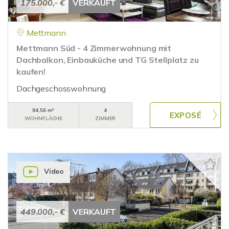
175.000,- €
VERKAUFT
Mettmann
Mettmann Süd - 4 Zimmerwohnung mit
Dachbalkon, Einbauküche und TG Stellplatz zu
kaufen!
Dachgeschosswohnung
84,56 m²
4
WOHNFLÄCHE
ZIMMER
Video
449.000,- €
VERKAUFT