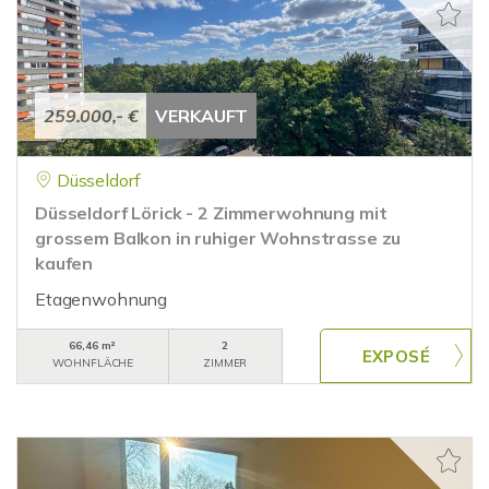
259.000,- €
VERKAUFT
Düsseldorf
Düsseldorf Lörick - 2 Zimmerwohnung mit
grossem Balkon in ruhiger Wohnstrasse zu
kaufen
Etagenwohnung
66,46 m²
2
WOHNFLÄCHE
ZIMMER