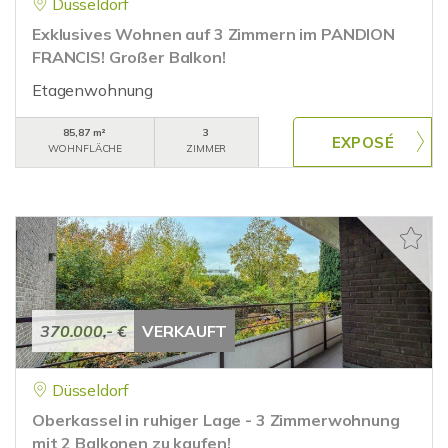
Düsseldorf
Exklusives Wohnen auf 3 Zimmern im PANDION
FRANCIS! Großer Balkon!
Etagenwohnung
85,87 m²
3
WOHNFLÄCHE
ZIMMER
370.000,- €
VERKAUFT
Düsseldorf
Oberkassel in ruhiger Lage - 3 Zimmerwohnung
mit 2 Balkonen zu kaufen!