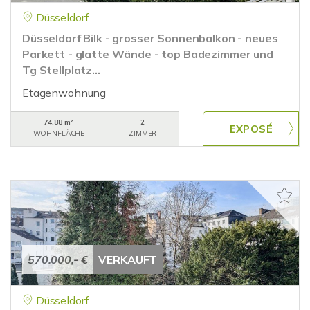
Düsseldorf
Düsseldorf Bilk - grosser Sonnenbalkon - neues
Parkett - glatte Wände - top Badezimmer und
Tg Stellplatz...
Etagenwohnung
74,88 m²
2
WOHNFLÄCHE
ZIMMER
570.000,- €
VERKAUFT
Düsseldorf