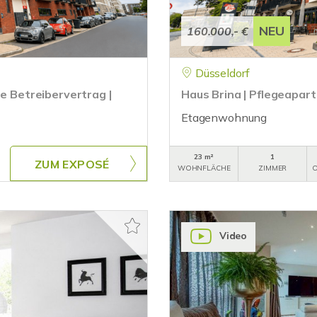
NEU
160.000,- €
Düsseldorf
re Betreibervertrag |
Haus Brina | Pflegeapart
Etagenwohnung
23 m²
1
ZUM EXPOSÉ
WOHNFLÄCHE
ZIMMER
O
Video