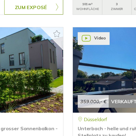
101 m²
3
ZUM EXPOSÉ
WOHNFLÄCHE
ZIMMER
O
Video
359.000,- €
VERKAUF
Düsseldorf
 grosser Sonnenbalkon -
Unterbach - helle und r
Stellplatz zu kaufen!