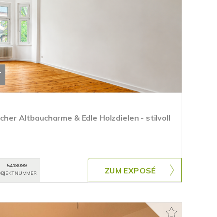
T
cher Altbaucharme & Edle Holzdielen - stilvoll
5418099
ZUM EXPOSÉ
BJEKTNUMMER