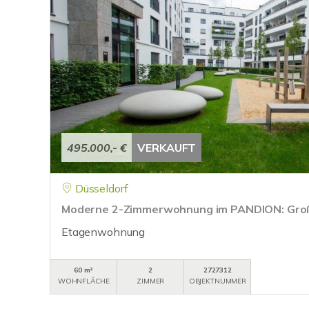
495.000,- €
VERKAUFT
Düsseldorf
Moderne 2-Zimmerwohnung im PANDION: Große
Etagenwohnung
60 m²
2
2727312
WOHNFLÄCHE
ZIMMER
OBJEKTNUMMER