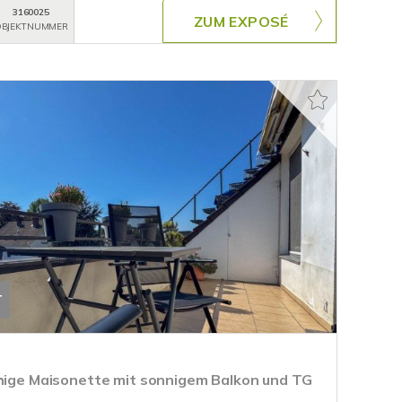
3160025
ZUM EXPOSÉ
BJEKTNUMMER
T
uhige Maisonette mit sonnigem Balkon und TG