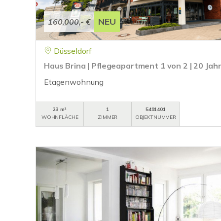
NEU
160.000,- €
Düsseldorf
Haus Brina | Pflegeapartment 1 von 2 | 20 Jah
Etagenwohnung
23 m²
1
5491401
WOHNFLÄCHE
ZIMMER
OBJEKTNUMMER