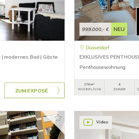
NEU
999.000,- €
Düsseldorf
 | modernes Bad | Gäste
EXKLUSIVES PENTHOUS
Penthousewohnung
174 m²
4
WOHNFLÄCHE
ZIMMER
O
ZUM EXPOSÉ
Video