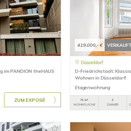
419.000,- €
VERKAUF
Düsseldorf
ung im PANDION theHAUS
D-Friedrichstadt: Klassis
Wohnen in Düsseldorf!
Etagenwohnung
ZUM EXPOSÉ
71 m²
2
WOHNFLÄCHE
ZIMMER
O