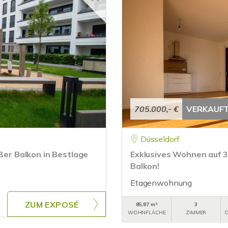
705.000,- €
VERKAUF
Düsseldorf
r Balkon in Bestlage
Exklusives Wohnen auf 
Balkon!
Etagenwohnung
ZUM EXPOSÉ
85,87 m²
3
WOHNFLÄCHE
ZIMMER
O