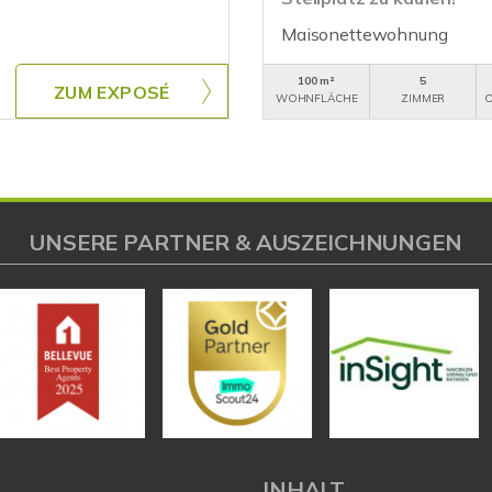
Maisonettewohnung
100 m²
5
ZUM EXPOSÉ
WOHNFLÄCHE
ZIMMER
O
UNSERE PARTNER & AUSZEICHNUNGEN
L
INHALT