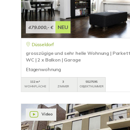
NEU
479.000,- €
Düsseldorf
grosszügige und sehr helle Wohnung | Parkett
WC | 2 x Balkon | Garage
Etagenwohnung
112 m²
3
5527595
WOHNFLÄCHE
ZIMMER
OBJEKTNUMMER
Video