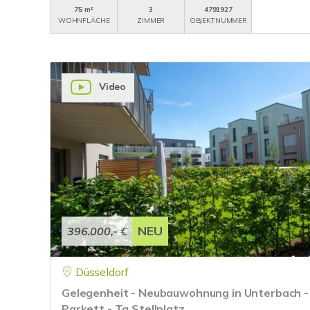
75 m²
3
4791927
WOHNFLÄCHE
ZIMMER
OBJEKTNUMMER
Video
NEU
396.000,- €
Düsseldorf
Gelegenheit - Neubauwohnung in Unterbach -
Parkett - Tg Stellplatz