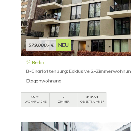
NEU
579.000,- €
Berlin
B-Charlottenburg: Exklusive 2-Zimmerwohn
Etagenwohnung
55 m²
2
3182771
WOHNFLÄCHE
ZIMMER
OBJEKTNUMMER