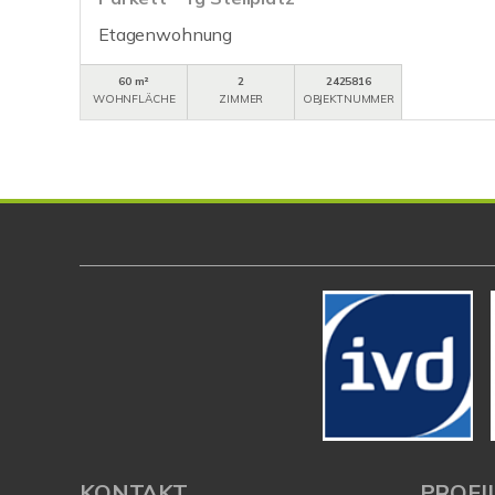
Etagenwohnung
60 m²
2
2425816
WOHNFLÄCHE
ZIMMER
OBJEKTNUMMER
KONTAKT
PROFI