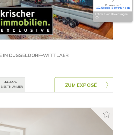
Basierend auf
102 Google-Bewertungen
Echtheit von Bewertungen
E IN DÜSSELDORF-WITTLAER
4433276
ZUM EXPOSÉ
BJEKTNUMMER