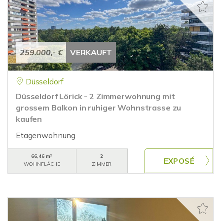
259.000,- €
VERKAUFT
Düsseldorf
Düsseldorf Lörick - 2 Zimmerwohnung mit
grossem Balkon in ruhiger Wohnstrasse zu
kaufen
Etagenwohnung
66,46 m²
2
WOHNFLÄCHE
ZIMMER