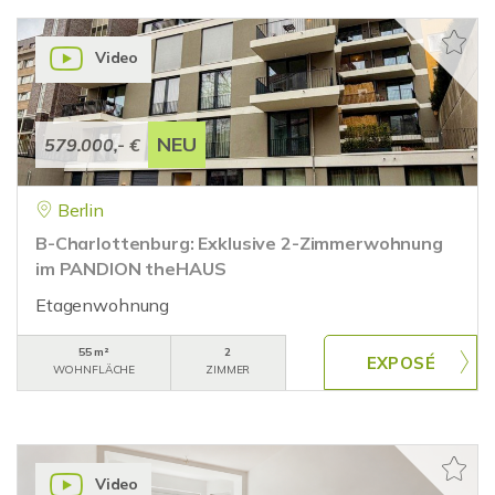
Video
NEU
579.000,- €
Berlin
B-Charlottenburg: Exklusive 2-Zimmerwohnung
im PANDION theHAUS
Etagenwohnung
55 m²
2
WOHNFLÄCHE
ZIMMER
Video