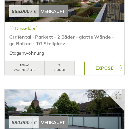
665.000,- €
VERKAUFT
Düsseldorf
Grafental - Parkett - 2 Bäder - glatte Wände -
gr. Balkon - TG Stellplatz
Etagenwohnung
106 m²
3
WOHNFLÄCHE
ZIMMER
680.000,- €
VERKAUFT