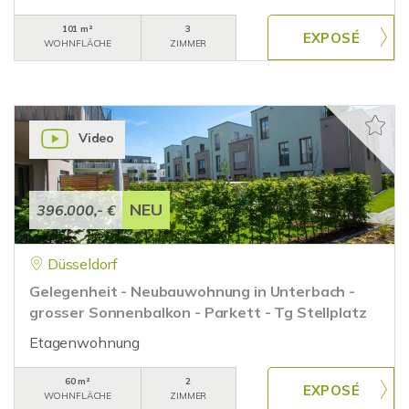
101 m²
3
WOHNFLÄCHE
ZIMMER
Video
NEU
396.000,- €
Düsseldorf
Gelegenheit - Neubauwohnung in Unterbach -
grosser Sonnenbalkon - Parkett - Tg Stellplatz
Etagenwohnung
60 m²
2
WOHNFLÄCHE
ZIMMER