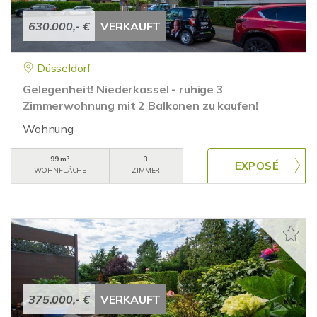
630.000,- €
VERKAUFT
Düsseldorf
Gelegenheit! Niederkassel - ruhige 3
Zimmerwohnung mit 2 Balkonen zu kaufen!
Wohnung
99 m²
3
WOHNFLÄCHE
ZIMMER
375.000,- €
VERKAUFT