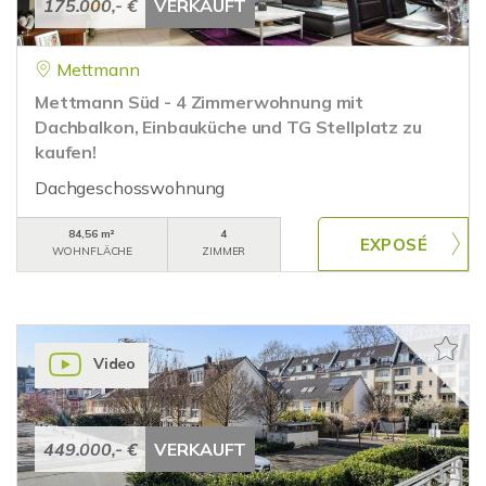
175.000,- €
VERKAUFT
Mettmann
Mettmann Süd - 4 Zimmerwohnung mit
Dachbalkon, Einbauküche und TG Stellplatz zu
kaufen!
Dachgeschosswohnung
84,56 m²
4
WOHNFLÄCHE
ZIMMER
Video
449.000,- €
VERKAUFT