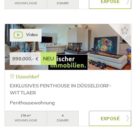
WOHNFLÄCHE
ZIMMER
Video
NEU
999.000,- €
Düsseldorf
EXKLUSIVES PENTHOUSE IN DÜSSELDORF-
WITTLAER
Penthousewohnung
174 m²
4
WOHNFLÄCHE
ZIMMER