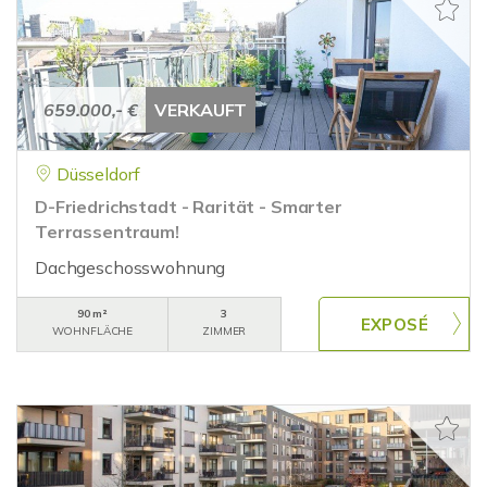
659.000,- €
VERKAUFT
Düsseldorf
D-Friedrichstadt - Rarität - Smarter
Terrassentraum!
Dachgeschosswohnung
90 m²
3
WOHNFLÄCHE
ZIMMER