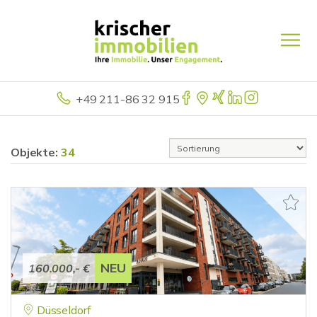
+49 211-86 32 915
Objekte:
34
NEU
160.000,- €
Düsseldorf