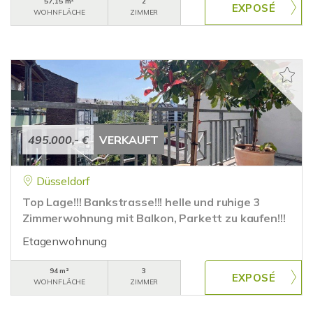
57,15 m²
2
WOHNFLÄCHE
ZIMMER
495.000,- €
VERKAUFT
Düsseldorf
Top Lage!!! Bankstrasse!!! helle und ruhige 3
Zimmerwohnung mit Balkon, Parkett zu kaufen!!!
Etagenwohnung
94 m²
3
WOHNFLÄCHE
ZIMMER