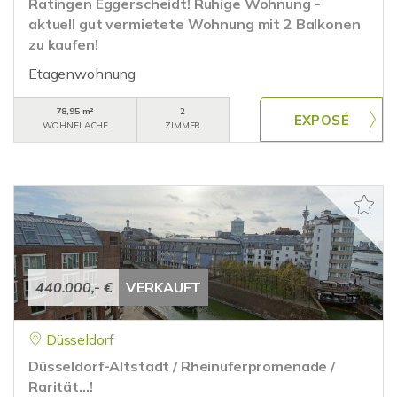
Ratingen Eggerscheidt! Ruhige Wohnung -
aktuell gut vermietete Wohnung mit 2 Balkonen
zu kaufen!
Etagenwohnung
78,95 m²
2
WOHNFLÄCHE
ZIMMER
440.000,- €
VERKAUFT
Düsseldorf
Düsseldorf-Altstadt / Rheinuferpromenade /
Rarität...!