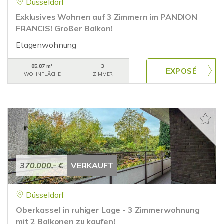
Düsseldorf
Exklusives Wohnen auf 3 Zimmern im PANDION
FRANCIS! Großer Balkon!
Etagenwohnung
85,87 m²
3
WOHNFLÄCHE
ZIMMER
370.000,- €
VERKAUFT
Düsseldorf
Oberkassel in ruhiger Lage - 3 Zimmerwohnung
mit 2 Balkonen zu kaufen!