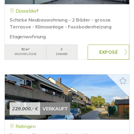
Düsseldorf
Schicke Neubauwohnung - 2 Bäder - grosse
Terrasse - Klimaanlage - Fussbodenheizung
Etagenwohnung
92 m²
3
WOHNFLÄCHE
ZIMMER
229.000,- €
VERKAUFT
Ratingen