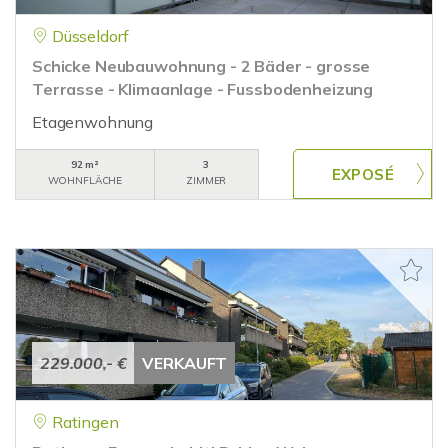
Düsseldorf
Schicke Neubauwohnung - 2 Bäder - grosse
Terrasse - Klimaanlage - Fussbodenheizung
Etagenwohnung
92 m²
3
WOHNFLÄCHE
ZIMMER
229.000,- €
VERKAUFT
Ratingen