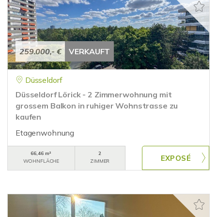
259.000,- €
VERKAUFT
Düsseldorf
Düsseldorf Lörick - 2 Zimmerwohnung mit
grossem Balkon in ruhiger Wohnstrasse zu
kaufen
Etagenwohnung
66,46 m²
2
WOHNFLÄCHE
ZIMMER