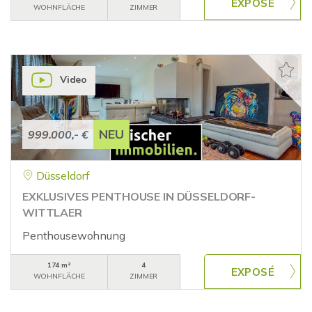
WOHNFLÄCHE
ZIMMER
Video
NEU
999.000,- €
Düsseldorf
EXKLUSIVES PENTHOUSE IN DÜSSELDORF-
WITTLAER
Penthousewohnung
174 m²
4
WOHNFLÄCHE
ZIMMER