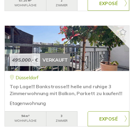
57,15 m²
2
WOHNFLÄCHE
ZIMMER
495.000,- €
VERKAUFT
Düsseldorf
Top Lage!!! Bankstrasse!!! helle und ruhige 3
Zimmerwohnung mit Balkon, Parkett zu kaufen!!!
Etagenwohnung
94 m²
3
WOHNFLÄCHE
ZIMMER