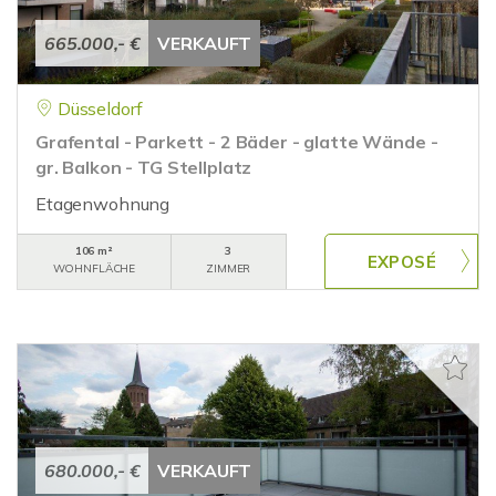
665.000,- €
VERKAUFT
Düsseldorf
Grafental - Parkett - 2 Bäder - glatte Wände -
gr. Balkon - TG Stellplatz
Etagenwohnung
106 m²
3
WOHNFLÄCHE
ZIMMER
680.000,- €
VERKAUFT