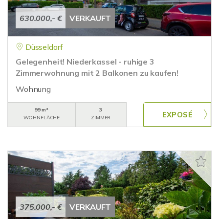
630.000,- €
VERKAUFT
Düsseldorf
Gelegenheit! Niederkassel - ruhige 3
Zimmerwohnung mit 2 Balkonen zu kaufen!
Wohnung
99 m²
3
WOHNFLÄCHE
ZIMMER
375.000,- €
VERKAUFT