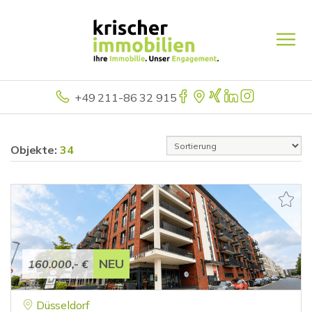
+49 211-86 32 915
Objekte:
34
NEU
160.000,- €
Düsseldorf