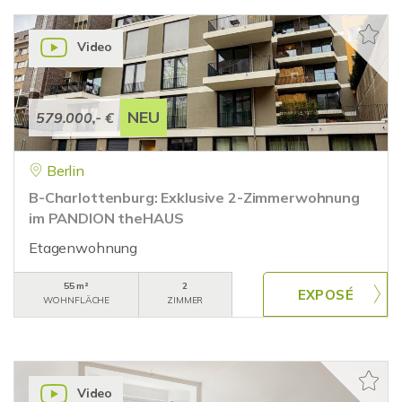
Video
NEU
579.000,- €
Berlin
B-Charlottenburg: Exklusive 2-Zimmerwohnung
im PANDION theHAUS
Etagenwohnung
55 m²
2
WOHNFLÄCHE
ZIMMER
Video