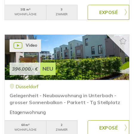
101 m²
3
WOHNFLÄCHE
ZIMMER
Video
NEU
396.000,- €
Düsseldorf
Gelegenheit - Neubauwohnung in Unterbach -
grosser Sonnenbalkon - Parkett - Tg Stellplatz
Etagenwohnung
60 m²
2
WOHNFLÄCHE
ZIMMER