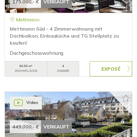
175.000,- €
VERKAUFT
Mettmann
Mettmann Süd - 4 Zimmerwohnung mit
Dachbalkon, Einbauküche und TG Stellplatz zu
kaufen!
Dachgeschosswohnung
84,56 m²
4
WOHNFLÄCHE
ZIMMER
Video
449.000,- €
VERKAUFT