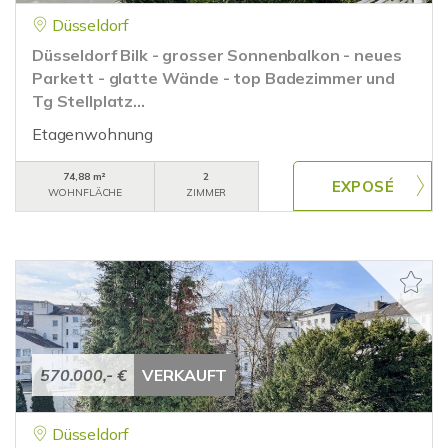
Düsseldorf
Düsseldorf Bilk - grosser Sonnenbalkon - neues
Parkett - glatte Wände - top Badezimmer und
Tg Stellplatz...
Etagenwohnung
74,88 m²
2
WOHNFLÄCHE
ZIMMER
570.000,- €
VERKAUFT
Düsseldorf