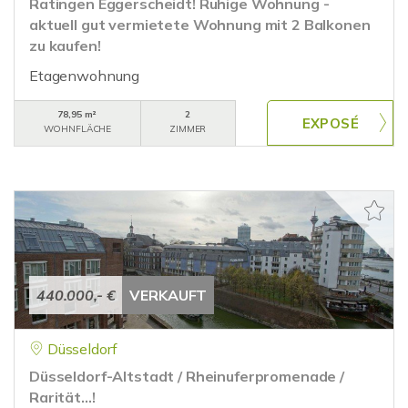
Ratingen Eggerscheidt! Ruhige Wohnung -
aktuell gut vermietete Wohnung mit 2 Balkonen
zu kaufen!
Etagenwohnung
78,95 m²
2
WOHNFLÄCHE
ZIMMER
440.000,- €
VERKAUFT
Düsseldorf
Düsseldorf-Altstadt / Rheinuferpromenade /
Rarität...!