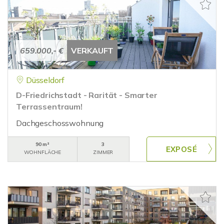
659.000,- €
VERKAUFT
Düsseldorf
D-Friedrichstadt - Rarität - Smarter
Terrassentraum!
Dachgeschosswohnung
90 m²
3
WOHNFLÄCHE
ZIMMER