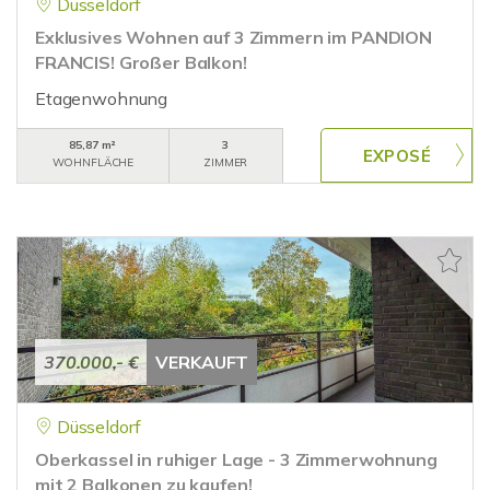
Düsseldorf
Exklusives Wohnen auf 3 Zimmern im PANDION
FRANCIS! Großer Balkon!
Etagenwohnung
85,87 m²
3
WOHNFLÄCHE
ZIMMER
370.000,- €
VERKAUFT
Düsseldorf
Oberkassel in ruhiger Lage - 3 Zimmerwohnung
mit 2 Balkonen zu kaufen!