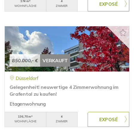
174 m²
4
WOHNFLÄCHE
ZIMMER
850.000,- €
VERKAUFT
Düsseldorf
Gelegenheit! neuwertige 4 Zimmerwohnung im
Grafental zu kaufen!
Etagenwohnung
136,70 m²
4
WOHNFLÄCHE
ZIMMER