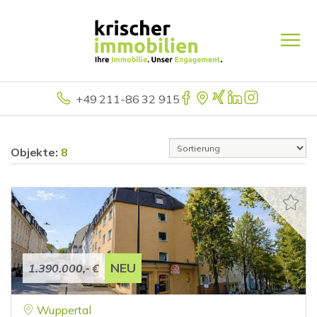
+49 211-86 32 915
Objekte:
8
NEU
1.390.000,- €
Wuppertal