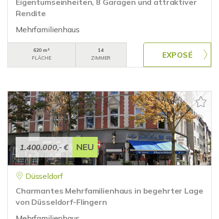
Eigentumseinheiten, 8 Garagen und attraktiver
Rendite
Mehrfamilienhaus
620 m²
14
FLÄCHE
ZIMMER
NEU
1.400.000,- €
Düsseldorf
Charmantes Mehrfamilienhaus in begehrter Lage
von Düsseldorf-Flingern
Mehrfamilienhaus