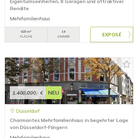
Eigentumseinheiten, 8 Garagen und attraktiver
Rendite
Mehrfamilienhaus
620 m²
14
FLÄCHE
ZIMMER
NEU
1.400.000,- €
Düsseldorf
Charmantes Mehrfamilienhaus in begehrter Lage
von Düsseldorf-Flingern
Mehrfamilienhaus