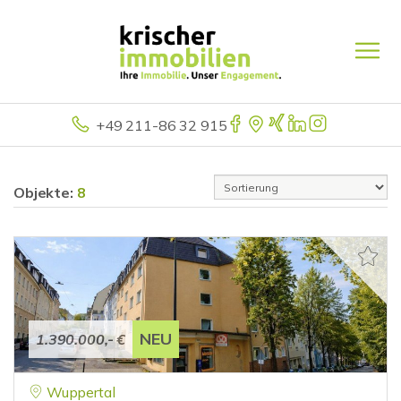
+49 211-86 32 915
Objekte:
8
NEU
1.390.000,- €
Wuppertal