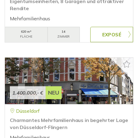
Eigentumseinheiten, 8 Garagen und attraktiver
Rendite
Mehrfamilienhaus
620 m²
14
FLÄCHE
ZIMMER
NEU
1.400.000,- €
Düsseldorf
Charmantes Mehrfamilienhaus in begehrter Lage
von Düsseldorf-Flingern
Mehrfamilienhaus