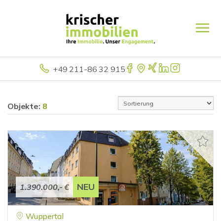
+49 211-86 32 915
Objekte:
8
NEU
1.390.000,- €
Wuppertal