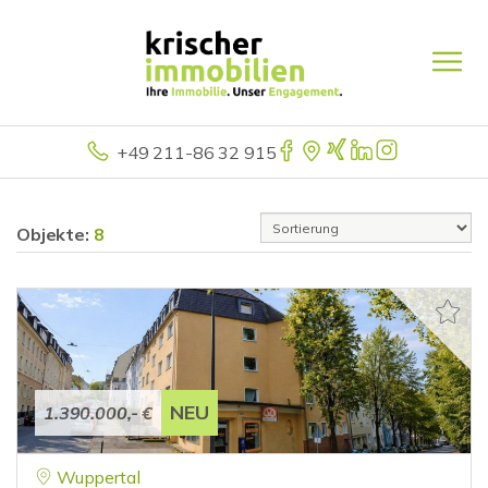
+49 211-86 32 915
Objekte:
8
NEU
1.390.000,- €
Wuppertal