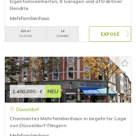
Eigentumseinheiten, 8 Garagen und attraktiver
Rendite
Mehrfamilienhaus
620 m²
14
FLÄCHE
ZIMMER
NEU
1.400.000,- €
Düsseldorf
Charmantes Mehrfamilienhaus in begehrter Lage
von Düsseldorf-Flingern
Mehrfamilienhaus