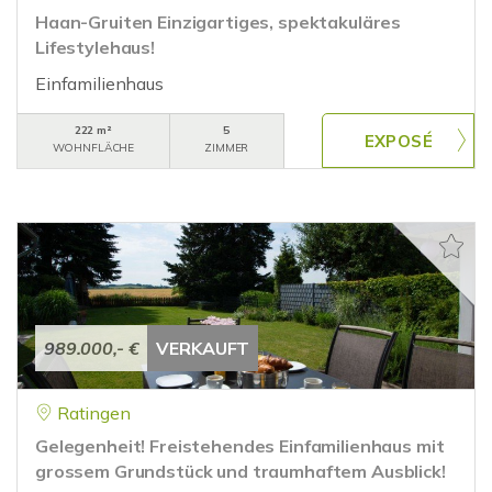
Haan-Gruiten Einzigartiges, spektakuläres
Lifestylehaus!
Einfamilienhaus
222 m²
5
WOHNFLÄCHE
ZIMMER
989.000,- €
VERKAUFT
Ratingen
Gelegenheit! Freistehendes Einfamilienhaus mit
grossem Grundstück und traumhaftem Ausblick!