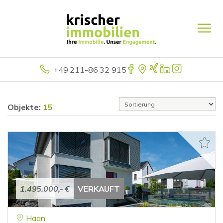
+49 211-86 32 915
Objekte:
15
1.495.000,- €
VERKAUFT
Haan