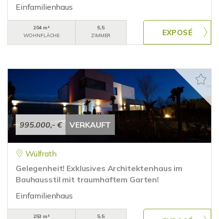
Einfamilienhaus
204 m²
5,5
WOHNFLÄCHE
ZIMMER
995.000,- €
VERKAUFT
Wülfrath
Gelegenheit! Exklusives Architektenhaus im
Bauhausstil mit traumhaftem Garten!
Einfamilienhaus
253 m²
5,5