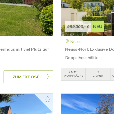
NEU
999.000,- €
Neuss
ienhaus mit viel Platz auf
Neuss-Norf: Exklusive D
Doppelhaushälfte
147 m²
4
WOHNFLÄCHE
ZIMMER
O
ZUM EXPOSÉ