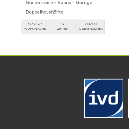
Gartenteich - Sauna - Garage
Doppelhaushälfte
127,25 m²
5
2617213
WOHNFLÄCHE
ZIMMER
OBJEKTNUMMER