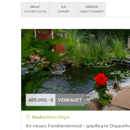
253 m²
5,5
2617229
WOHNFLÄCHE
ZIMMER
OBJEKTNUMMER
485.000,- €
VERKAUFT
Neukirchen-Vluyn
Ihr neues Familiendomizil - gepflegte Doppelh