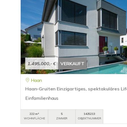
1.495.000,- €
VERKAUFT
Haan
Haan-Gruiten Einzigartiges, spektakuläres Lif
Einfamilienhaus
222 m²
5
1425213
WOHNFLÄCHE
ZIMMER
OBJEKTNUMMER