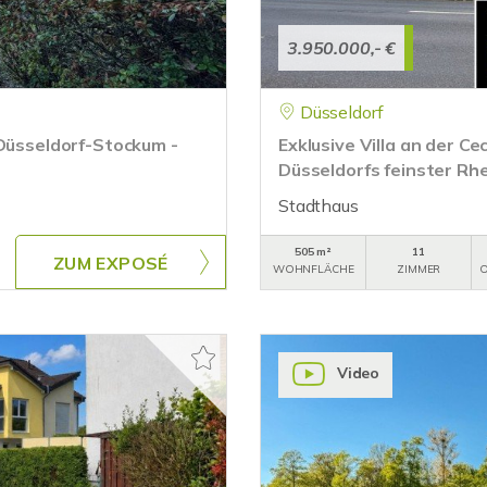
3.950.000,- €
Düsseldorf
 Düsseldorf-Stockum -
Exklusive Villa an der Ce
Düsseldorfs feinster Rh
Stadthaus
505 m²
11
ZUM EXPOSÉ
WOHNFLÄCHE
ZIMMER
O
Video