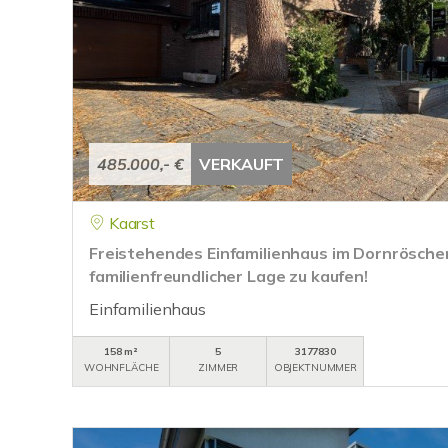
485.000,- €
VERKAUFT
Kaarst
Freistehendes Einfamilienhaus im Dornröschen
familienfreundlicher Lage zu kaufen!
Einfamilienhaus
158 m²
5
3177830
WOHNFLÄCHE
ZIMMER
OBJEKTNUMMER