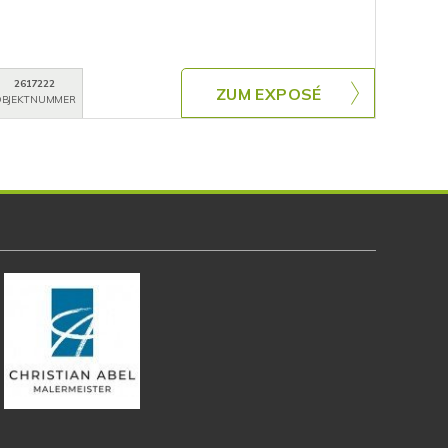
2617222
ZUM EXPOSÉ
BJEKTNUMMER