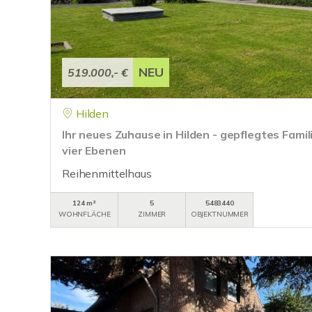
NEU
519.000,- €
Hilden
Ihr neues Zuhause in Hilden - gepflegtes Famil
vier Ebenen
Reihenmittelhaus
124 m²
5
5483440
WOHNFLÄCHE
ZIMMER
OBJEKTNUMMER