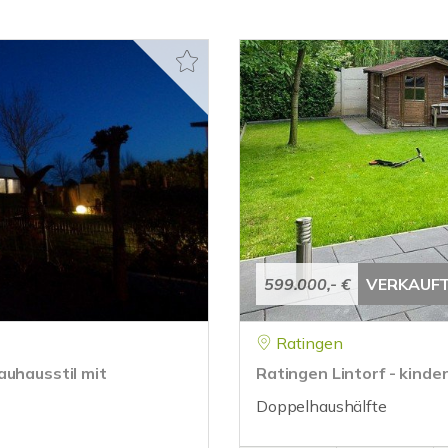
599.000,- €
VERKAUF
Ratingen
auhausstil mit
Ratingen Lintorf - kinde
Doppelhaushälfte