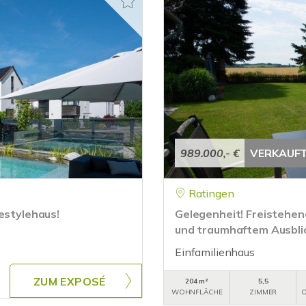
989.000,- €
VERKAUF
Ratingen
estylehaus!
Gelegenheit! Freistehen
und traumhaftem Ausblic
Einfamilienhaus
ZUM EXPOSÉ
204 m²
5,5
WOHNFLÄCHE
ZIMMER
O