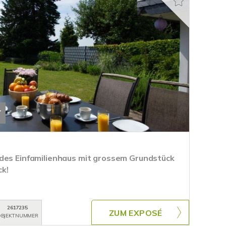
T
des Einfamilienhaus mit grossem Grundstück
k!
2617235
ZUM EXPOSÉ
BJEKTNUMMER