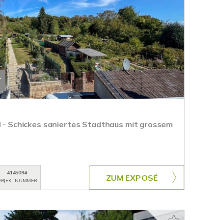
T
il - Schickes saniertes Stadthaus mit grossem
4145094
ZUM EXPOSÉ
BJEKTNUMMER