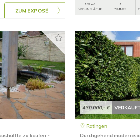
103 m²
4
WOHNFLÄCHE
ZIMMER
O
ZUM EXPOSÉ
430.000,- €
VERKAUF
Ratingen
aushälfte zu kaufen -
Durchgehend modernisier