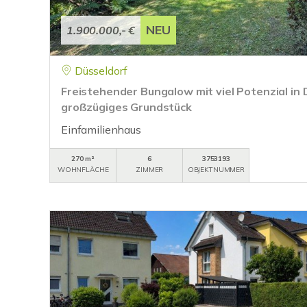
NEU
1.900.000,- €
Düsseldorf
Freistehender Bungalow mit viel Potenzial in
großzügiges Grundstück
Einfamilienhaus
270 m²
6
3753193
WOHNFLÄCHE
ZIMMER
OBJEKTNUMMER