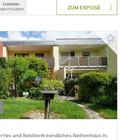
124605584
ZUM EXPOSÉ
BJEKTNUMMER
T
tes und familienfreundliches Reihenhaus in