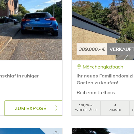
389.000,- €
VERKAUF
Mönchengladbach
schlaf in ruhiger
Ihr neues Familiendomiz
Garten zu kaufen!
Reihenmittelhaus
103,76 m²
4
ZUM EXPOSÉ
WOHNFLÄCHE
ZIMMER
O