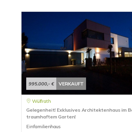
995.000,- €
VERKAUFT
Wülfrath
Gelegenheit! Exklusives Architektenhaus im B
traumhaftem Garten!
Einfamilienhaus