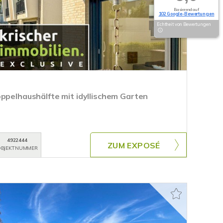
Basierend auf
102 Google-Bewertungen
Echtheit von Bewertungen
oppelhaushälfte mit idyllischem Garten
4922444
ZUM EXPOSÉ
BJEKTNUMMER