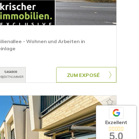
cilienallee - Wohnen und Arbeiten in
einlage
5464808
ZUM EXPOSÉ
BJEKTNUMMER
Exzellent
5,0