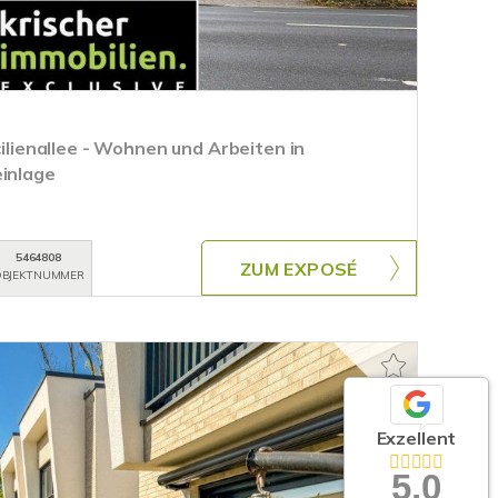
cilienallee - Wohnen und Arbeiten in
einlage
5464808
ZUM EXPOSÉ
BJEKTNUMMER
Exzellent
5,0