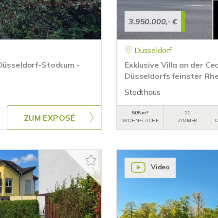
3.950.000,- €
Düsseldorf
 Düsseldorf-Stockum -
Exklusive Villa an der Ce
Düsseldorfs feinster Rh
Stadthaus
505 m²
11
ZUM EXPOSÉ
WOHNFLÄCHE
ZIMMER
O
Video