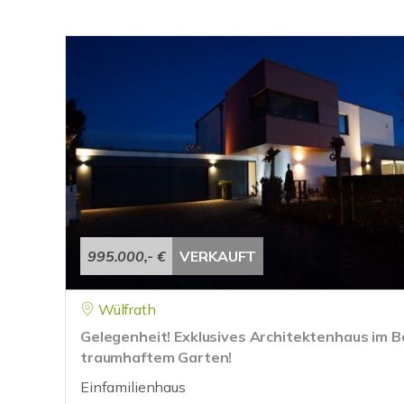
995.000,- €
VERKAUFT
Wülfrath
Gelegenheit! Exklusives Architektenhaus im B
traumhaftem Garten!
Einfamilienhaus