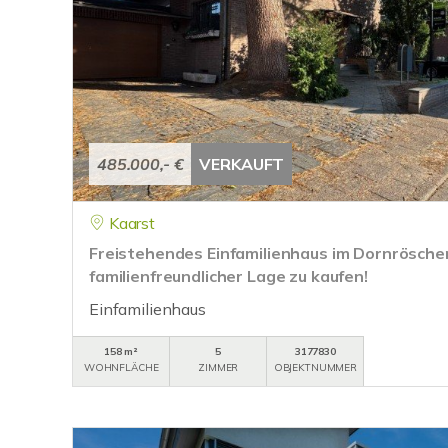
485.000,- €
VERKAUFT
Kaarst
Freistehendes Einfamilienhaus im Dornröschen
familienfreundlicher Lage zu kaufen!
Einfamilienhaus
158 m²
5
3177830
WOHNFLÄCHE
ZIMMER
OBJEKTNUMMER