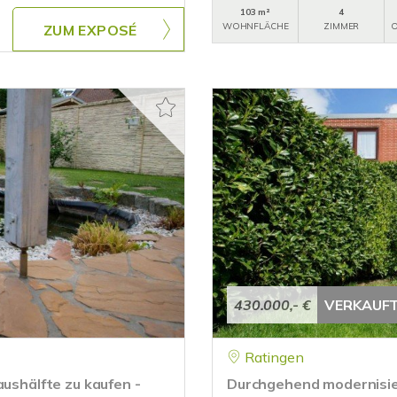
103 m²
4
WOHNFLÄCHE
ZIMMER
O
ZUM EXPOSÉ
430.000,- €
VERKAUF
Ratingen
aushälfte zu kaufen -
Durchgehend modernisier