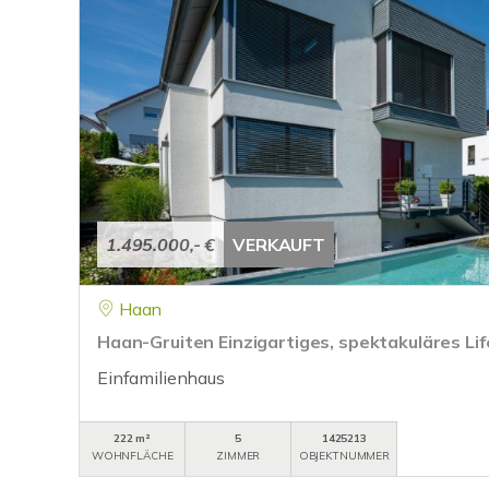
1.495.000,- €
VERKAUFT
Haan
Haan-Gruiten Einzigartiges, spektakuläres Lif
Einfamilienhaus
222 m²
5
1425213
WOHNFLÄCHE
ZIMMER
OBJEKTNUMMER