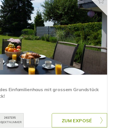
T
des Einfamilienhaus mit grossem Grundstück
k!
2617235
ZUM EXPOSÉ
BJEKTNUMMER