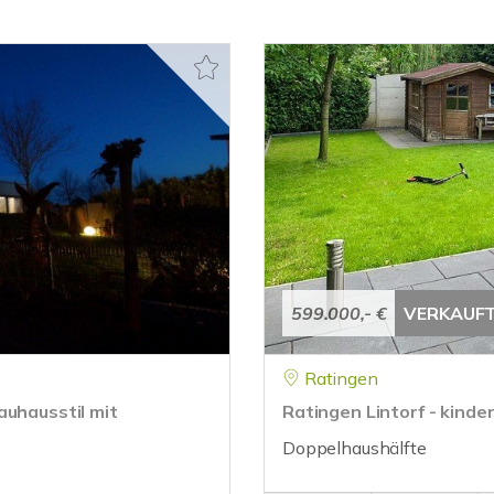
599.000,- €
VERKAUF
Ratingen
auhausstil mit
Ratingen Lintorf - kinde
Doppelhaushälfte