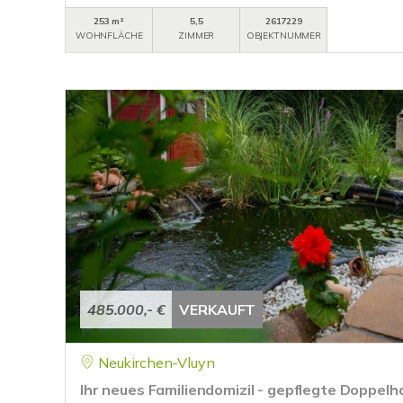
253 m²
5,5
2617229
WOHNFLÄCHE
ZIMMER
OBJEKTNUMMER
485.000,- €
VERKAUFT
Neukirchen-Vluyn
Ihr neues Familiendomizil - gepflegte Doppelh