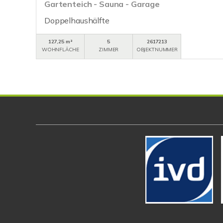
Gartenteich - Sauna - Garage
Doppelhaushälfte
127,25 m²
5
2617213
WOHNFLÄCHE
ZIMMER
OBJEKTNUMMER