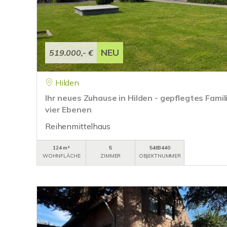
NEU
519.000,- €
Hilden
Ihr neues Zuhause in Hilden - gepflegtes Famil
vier Ebenen
Reihenmittelhaus
124 m²
5
5483440
WOHNFLÄCHE
ZIMMER
OBJEKTNUMMER