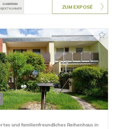
124605584
ZUM EXPOSÉ
BJEKTNUMMER
T
tes und familienfreundliches Reihenhaus in