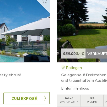
989.000,- €
VERKAUF
Ratingen
estylehaus!
Gelegenheit! Freistehen
und traumhaftem Ausblic
Einfamilienhaus
ZUM EXPOSÉ
204 m²
5,5
WOHNFLÄCHE
ZIMMER
O