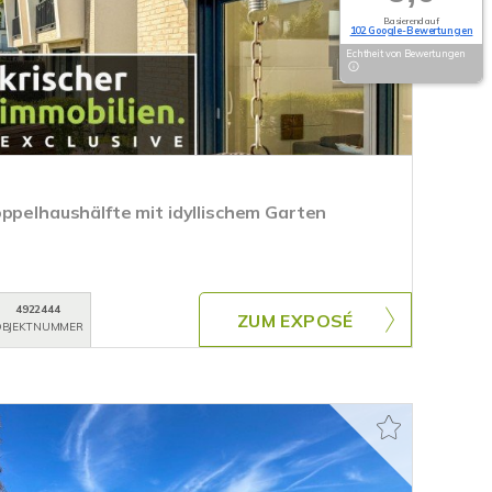
Basierend auf
102 Google-Bewertungen
Echtheit von Bewertungen
oppelhaushälfte mit idyllischem Garten
4922444
ZUM EXPOSÉ
BJEKTNUMMER