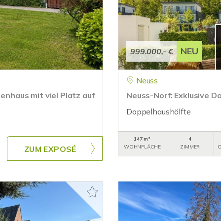
NEU
999.000,- €
Neuss
ienhaus mit viel Platz auf
Neuss-Norf: Exklusive D
Doppelhaushälfte
147 m²
4
WOHNFLÄCHE
ZIMMER
O
ZUM EXPOSÉ