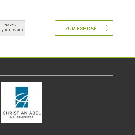
2617222
ZUM EXPOSÉ
BJEKTNUMMER