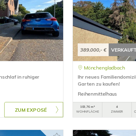
389.000,- €
VERKAUF
Mönchengladbach
schlaf in ruhiger
Ihr neues Familiendomiz
Garten zu kaufen!
Reihenmittelhaus
103,76 m²
4
ZUM EXPOSÉ
WOHNFLÄCHE
ZIMMER
O