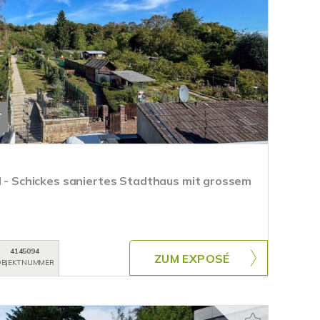
T
il - Schickes saniertes Stadthaus mit grossem
4145094
ZUM EXPOSÉ
BJEKTNUMMER