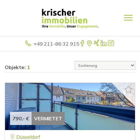
+49 211-86 32 915
Objekte:
1
790,- €
VERMIETET
Düsseldorf