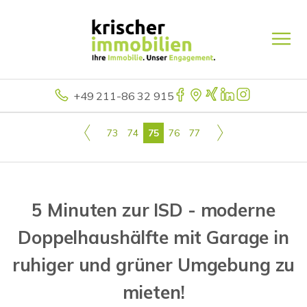
+49 211-86 32 915
73
74
75
76
77
5 Minuten zur ISD - moderne
Doppelhaushälfte mit Garage in
ruhiger und grüner Umgebung zu
mieten!