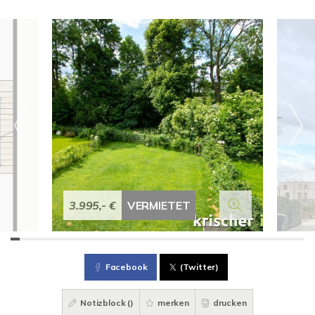
3.995,- €
VERMIETET
Facebook
(Twitter)
Notizblock (
)
merken
drucken