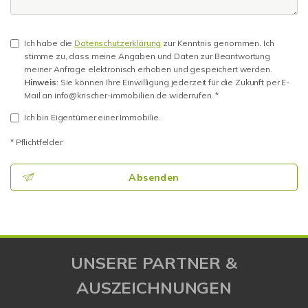
Ich habe die
Datenschutzerklärung
zur Kenntnis genommen. Ich
stimme zu, dass meine Angaben und Daten zur Beantwortung
meiner Anfrage elektronisch erhoben und gespeichert werden.
Hinweis
: Sie können Ihre Einwilligung jederzeit für die Zukunft per E-
Mail an info@krischer-immobilien.de widerrufen. *
Ich bin Eigentümer einer Immobilie.
* Pflichtfelder
Absenden
UNSERE PARTNER &
AUSZEICHNUNGEN