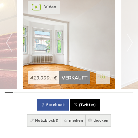
Video
419.000,- €
VERKAUFT
Facebook
(Twitter)
Notizblock (
)
merken
drucken