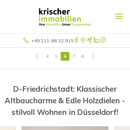
+49 211-86 32 915
4
5
6
7
8
D-Friedrichstadt: Klassischer
Altbaucharme & Edle Holzdielen -
stilvoll Wohnen in Düsseldorf!