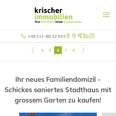
+49 211-86 32 915
4
5
6
7
8
Ihr neues Familiendomizil -
Schickes saniertes Stadthaus mit
grossem Garten zu kaufen!