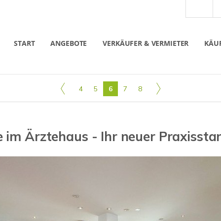
START
ANGEBOTE
VERKÄUFER & VERMIETER
KÄUF
4
5
6
7
8
e im Ärztehaus - Ihr neuer Praxissta