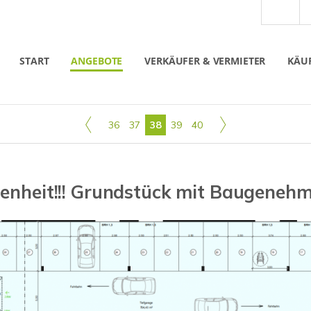
START
ANGEBOTE
VERKÄUFER & VERMIETER
KÄUF
36
37
38
39
40
genheit!!! Grundstück mit Baugenehm