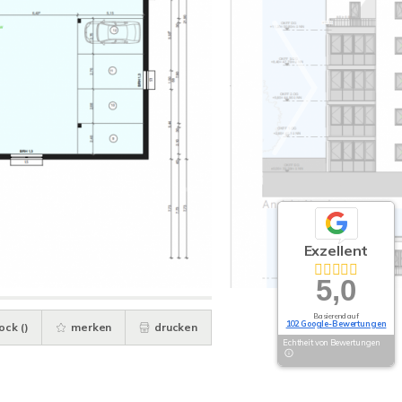
Exzellent
5,0
Basierend auf
102 Google-Bewertungen
ock (
)
merken
drucken
Echtheit von Bewertungen