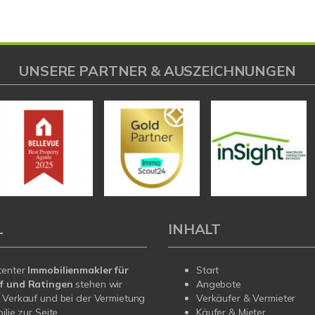
UNSERE PARTNER & AUSZEICHNUNGEN
L
INHALT
tenter
Immobilienmakler für
Start
f
und Ratingen
stehen wir
Angebote
 Verkauf und bei der Vermietung
Verkäufer & Vermieter
ilie zur Seite.
Käufer & Mieter