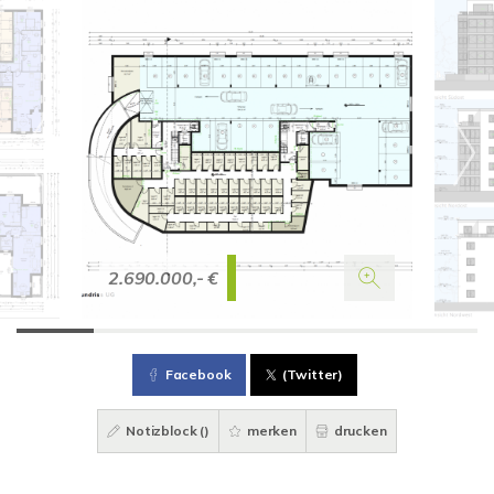
2.690.000,- €
Facebook
(Twitter)
Notizblock (
)
merken
drucken