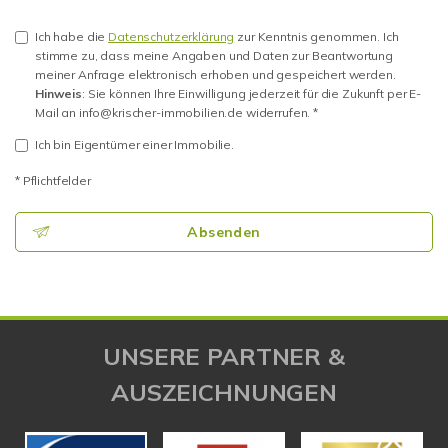
Ich habe die
Datenschutzerklärung
zur Kenntnis genommen. Ich
stimme zu, dass meine Angaben und Daten zur Beantwortung
meiner Anfrage elektronisch erhoben und gespeichert werden.
Hinweis
: Sie können Ihre Einwilligung jederzeit für die Zukunft per E-
Mail an info@krischer-immobilien.de widerrufen. *
Ich bin Eigentümer einer Immobilie.
* Pflichtfelder
Absenden
UNSERE PARTNER &
AUSZEICHNUNGEN