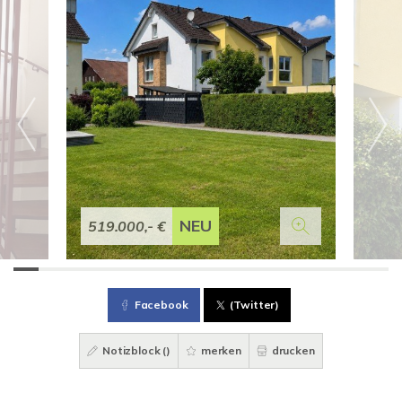
NEU
519.000,- €
Facebook
(Twitter)
Notizblock (
)
merken
drucken