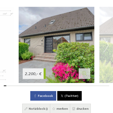
2.200,- €
Facebook
(Twitter)
Notizblock (
)
merken
drucken