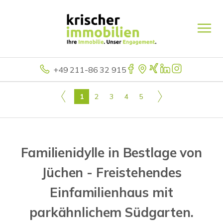
+49 211-86 32 915
1
2
3
4
5
Familienidylle in Bestlage von
Jüchen - Freistehendes
Einfamilienhaus mit
parkähnlichem Südgarten.